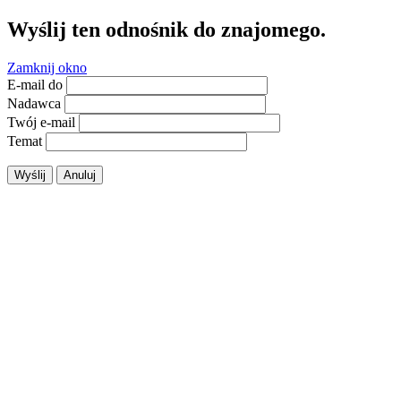
Wyślij ten odnośnik do znajomego.
Zamknij okno
E-mail do
Nadawca
Twój e-mail
Temat
Wyślij
Anuluj