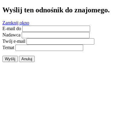
Wyślij ten odnośnik do znajomego.
Zamknij okno
E-mail do
Nadawca
Twój e-mail
Temat
Wyślij
Anuluj