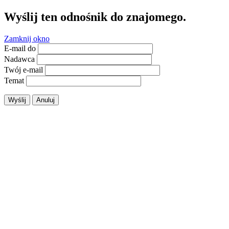
Wyślij ten odnośnik do znajomego.
Zamknij okno
E-mail do
Nadawca
Twój e-mail
Temat
Wyślij
Anuluj