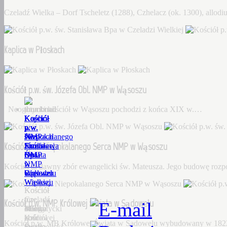
Czeladź Wielka – Dorf Tscheletz (1288), Czhelacz (ok. 1300), allo
Kaplica w Płoskach
Kościół p.w. św. Józefa Obl. NMP w Wąsoszu
Neogotycki kościół w Wąsoszu pochodzi z końca XIX w.…
Kościół
Kaplica
Kościół
Kościół
Kościół
p.w.
w
p.w.
p.w.
p.w.
św.
Płoskach
św.
Niepokalanego
NMP
Kościół p.w. Niepokalanego Serca NMP w Wąsoszu
Stanisława
Józefa
Serca
Królowej
Bpa
Obl.
NMP
Świata
w
NMP
w
w
Kościół to dawny zbór ewangelicki św. Mateusza. Jego budowę roz
Czeladzi
w
Wąsoszu
Sądowelu
Wielkiej
Wąsoszu
Kościół
Kościół
Czeladź
to
p.w.
Kościół p.w. NMP Królowej Świata w Sądowelu
Wielka
Neogotycki
dawny
MB
–
kościół
zbór
Królowej
Kościół p.w. MB Królowej Świata w Sądowelu wybudowany w 18
Dorf
w
ewangelicki
Świata