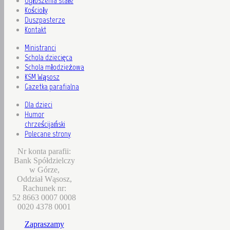
Ogłoszenia stałe
Kościoły
Duszpasterze
Kontakt
Ministranci
Schola dziecięca
Schola młodzieżowa
KSM Wąsosz
Gazetka parafialna
Dla dzieci
Humor
chrześcijański
Polecane strony
Nr konta parafii:
Bank Spółdzielczy
w Górze,
Oddział Wąsosz,
Rachunek nr:
52 8663 0007 0008
0020 4378 0001
Zapraszamy