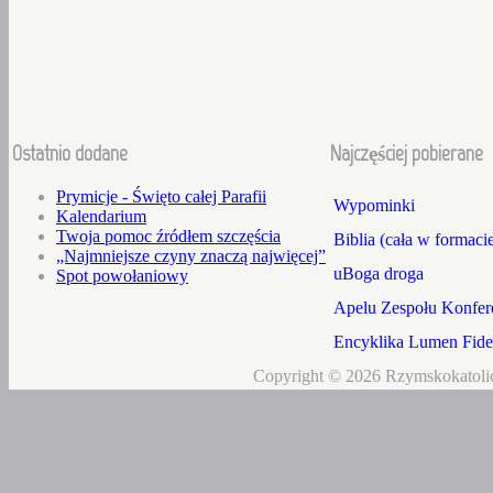
Ostatnio dodane
Najczęściej pobierane
Prymicje - Święto całej Parafii
Wypominki
Kalendarium
Twoja pomoc źródłem szczęścia
Biblia (cała w formaci
„Najmniejsze czyny znaczą najwięcej”
uBoga droga
Spot powołaniowy
Apelu Zespołu Konfere
Encyklika Lumen Fidei
Copyright © 2026 Rzymskokatolic