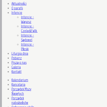
Aktualności
O parafii
Intencje
Intencje -
Wąsosz
Intencje -
Czeladź Wlk.
Intencje -
Sądowel
Intencje -
Płoski
Liturgia dnia
Pobierz
Piszą o nas
Galeria
Kontakt
Kalendarium
Kancelaria
Porządek Mszy
Świętych
Porządek
nabożeństw