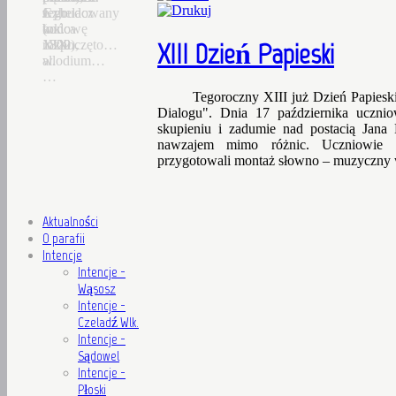
Czhelacz
z
Jego
wybudowany
(ok.
końca
budowę
w
1300),
XIX
rozpoczęto…
1822…
XIII Dzień Papieski
allodium…
w.
…
Tegoroczny XIII już Dzień Papiesk
Dialogu". Dnia 17 października uczni
skupieniu i zadumie nad postacią Jana
nawzajem mimo różnic. Uczniowie p
przygotowali montaż słowno – muzyczny 
Aktualności
O parafii
Intencje
Intencje -
Wąsosz
Intencje -
Czeladź Wlk.
Intencje -
Sądowel
Intencje -
Płoski