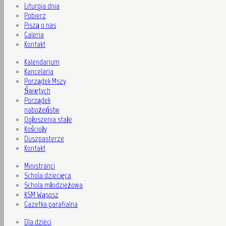
Liturgia dnia
Pobierz
Piszą o nas
Galeria
Kontakt
Kalendarium
Kancelaria
Porządek Mszy
Świętych
Porządek
nabożeństw
Ogłoszenia stałe
Kościoły
Duszpasterze
Kontakt
Ministranci
Schola dziecięca
Schola młodzieżowa
KSM Wąsosz
Gazetka parafialna
Dla dzieci