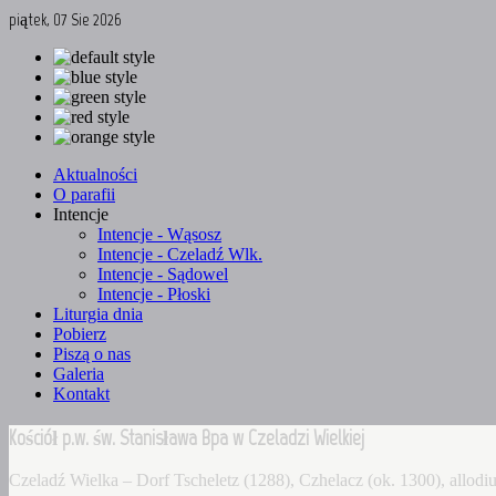
piątek, 07 Sie 2026
Aktualności
O parafii
Intencje
Intencje - Wąsosz
Intencje - Czeladź Wlk.
Intencje - Sądowel
Intencje - Płoski
Liturgia dnia
Pobierz
Piszą o nas
Galeria
Kontakt
Kościół p.w. św. Stanisława Bpa w Czeladzi Wielkiej
Czeladź Wielka – Dorf Tscheletz (1288), Czhelacz (ok. 1300), allo