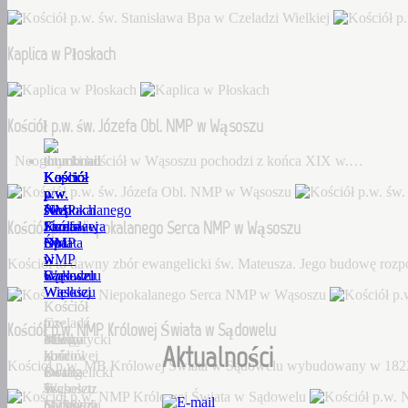
Kaplica w Płoskach
Kościół p.w. św. Józefa Obl. NMP w Wąsoszu
Neogotycki kościół w Wąsoszu pochodzi z końca XIX w.…
Kościół
Kaplica
Kościół
Kościół
Kościół
p.w.
w
p.w.
p.w.
p.w.
św.
Płoskach
św.
Niepokalanego
NMP
Kościół p.w. Niepokalanego Serca NMP w Wąsoszu
Stanisława
Józefa
Serca
Królowej
Bpa
Obl.
NMP
Świata
w
NMP
w
w
Kościół to dawny zbór ewangelicki św. Mateusza. Jego budowę roz
Czeladzi
w
Wąsoszu
Sądowelu
Wielkiej
Wąsoszu
Kościół
Kościół
Czeladź
to
p.w.
Kościół p.w. NMP Królowej Świata w Sądowelu
Wielka
Neogotycki
dawny
MB
Aktualności
–
kościół
zbór
Królowej
Kościół p.w. MB Królowej Świata w Sądowelu wybudowany w 18
Dorf
w
ewangelicki
Świata
Tscheletz
Wąsoszu
św.
w
(1288),
pochodzi
Mateusza.
Sądowelu