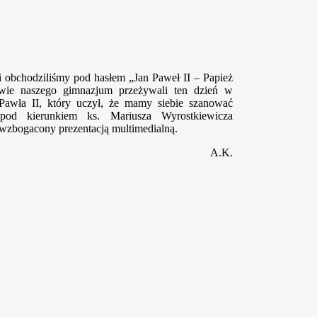
i obchodziliśmy pod hasłem „Jan Paweł II – Papież
owie naszego gimnazjum przeżywali ten dzień w
 Pawła II, który uczył, że mamy siebie szanować
od kierunkiem ks. Mariusza Wyrostkiewicza
wzbogacony prezentacją multimedialną.
A.K.