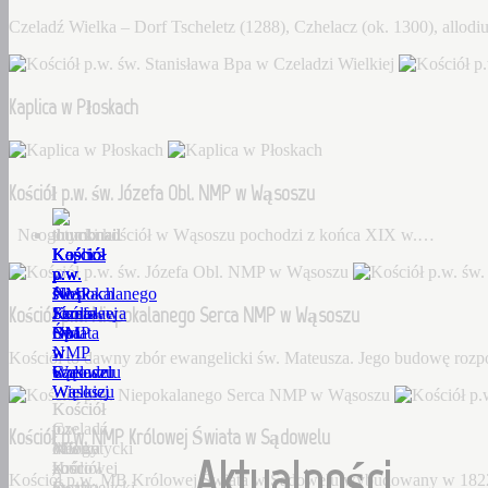
Czeladź Wielka – Dorf Tscheletz (1288), Czhelacz (ok. 1300), allo
Kaplica w Płoskach
Kościół p.w. św. Józefa Obl. NMP w Wąsoszu
Neogotycki kościół w Wąsoszu pochodzi z końca XIX w.…
Kościół
Kaplica
Kościół
Kościół
Kościół
p.w.
w
p.w.
p.w.
p.w.
św.
Płoskach
św.
Niepokalanego
NMP
Kościół p.w. Niepokalanego Serca NMP w Wąsoszu
Stanisława
Józefa
Serca
Królowej
Bpa
Obl.
NMP
Świata
w
NMP
w
w
Kościół to dawny zbór ewangelicki św. Mateusza. Jego budowę roz
Czeladzi
w
Wąsoszu
Sądowelu
Wielkiej
Wąsoszu
Kościół
Kościół
Czeladź
to
p.w.
Kościół p.w. NMP Królowej Świata w Sądowelu
Wielka
Neogotycki
dawny
MB
Aktualności
–
kościół
zbór
Królowej
Kościół p.w. MB Królowej Świata w Sądowelu wybudowany w 18
Dorf
w
ewangelicki
Świata