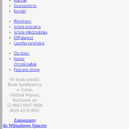
Kościoły
Duszpasterze
Kontakt
Ministranci
Schola dziecięca
Schola młodzieżowa
KSM Wąsosz
Gazetka parafialna
Dla dzieci
Humor
chrześcijański
Polecane strony
Nr konta parafii:
Bank Spółdzielczy
w Górze,
Oddział Wąsosz,
Rachunek nr:
52 8663 0007 0008
0020 4378 0001
Zapraszamy
do Wirtualnego Spaceru