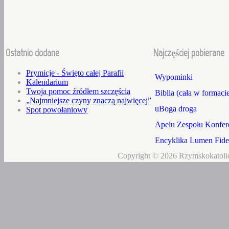
Ostatnio dodane
Najczęściej pobierane
Prymicje - Święto całej Parafii
Wypominki
Kalendarium
Twoja pomoc źródłem szczęścia
Biblia (cała w formaci
„Najmniejsze czyny znaczą najwięcej”
uBoga droga
Spot powołaniowy
Apelu Zespołu Konfere
Encyklika Lumen Fidei
Copyright © 2026 Rzymskokatolic