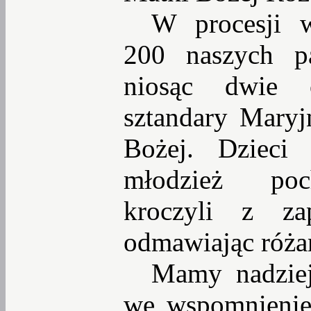
W procesji w
200 naszych pa
niosąc dwie 
sztandary Maryj
Bożej. Dzieci 
młodzież poch
kroczyli z za
odmawiając róża
Mamy nadziej
we wspomnienie