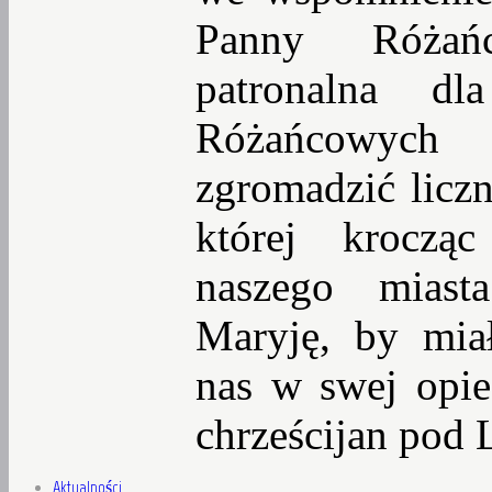
Panny Różań
patronalna dl
Różańcowyc
zgromadzić liczn
której kroczą
naszego miast
Maryję, by mia
nas w swej opi
chrześcijan pod 
Aktualności