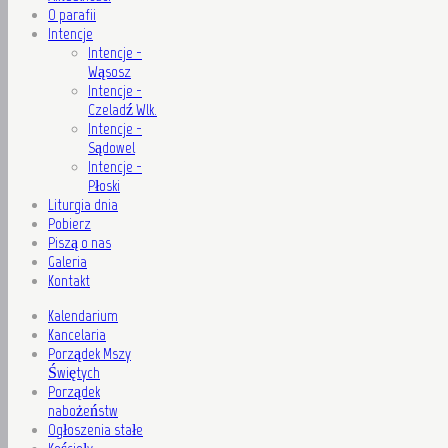
O parafii
Intencje
Intencje -
Wąsosz
Intencje -
Czeladź Wlk.
Intencje -
Sądowel
Intencje -
Płoski
Liturgia dnia
Pobierz
Piszą o nas
Galeria
Kontakt
Kalendarium
Kancelaria
Porządek Mszy
Świętych
Porządek
nabożeństw
Ogłoszenia stałe