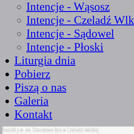
Intencje - Wąsosz
Intencje - Czeladź Wlk
Intencje - Sądowel
Intencje - Płoski
Liturgia dnia
Pobierz
Piszą o nas
Galeria
Kontakt
Kościół p.w. św. Stanisława Bpa w Czeladzi Wielkiej