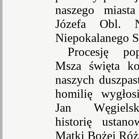
naszego miast
Józefa Obl. 
Niepokalanego 
Procesję pop
Msza święta ko
naszych duszpast
homilię wygłos
Jan Węgielsk
historię ustan
Matki Bożej Róż