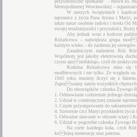
przyszłoroczne spotkanie" – mówił ks. Ma
Metropolitarnej Wrocławskiej – organizator
W naszych świątyniach i kaplica
tajemnice z życia Pana Jezusa i Maryi, 
także nasze osobiste radości i troski Od 
swojej teraźniejszości i przyszłości, Bożej
Aby jednak wraz z końcem paździe
Różańcowa – największa grupa modli
każdym wieku – do zasilenia jej szeregów.
Zasadniczym zadaniem Róż Róża
Wspólnoty jest jakoby elektrownią duch
czynu apostolskiego, czyli do praktycznej
Rodzina Różańcowa stara się 
modlitewnych i nie tylko. Ze względu na t
1945 roku, musimy liczyć się z fakte
Zapraszamy zatem wszystkich chętnych 
Do obowiązków członka Żywego Ró
1. Odmawianie codziennie jednego dziesi
2. Udział w comiesięcznej zmianie tajemni
3. Częste przystępowanie do sakramentó
4. Szerzenie czci Maryi przykładem życia i
5. Odważne stawanie w obronie wiary i K
6. Udział w pogrzebie członka Żywego R
Na czele każdego koła, czyli Róż
kolejną numerację oraz patrona.