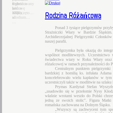
Czhelacz
z
Jego
wybudowany
(ok.
końca
budowę
w
1300),
XIX
rozpoczęto…
1822…
Rodzina Różańcowa
allodium…
w.
…
Ponad 3 tysiące pielgrzymów przyby
Strażniczki Wiary w Bardzie Śląskim.
Archidiecezjalnej Pielgrzymki Członk
naszej parafii.
Pielgrzymka była okazją do integ
wspólnot modlitewnych. Uczestnictwo
świadectwa wiary w Roku Wiary oraz z
różańcowej w ramach przynależności do 
Centralnym punktem pielgrzymki 
bardzkiej z homilią ks. infułata Adama
koncelebrowało wielu kapłanów w tym n
uczestniczyli także w modlitwie na szlaku
Prymas Kardynał Stefan Wyszyńs
„usadowiło się w przełomie Nysy Kłodz
właśnie wrotami weszło do Polski chrze
jedną ze swoich stolic". Figura Matki
romańska zachowana na Dolnym Śląsku.
„Wszyscy są zachwyceni tym spo