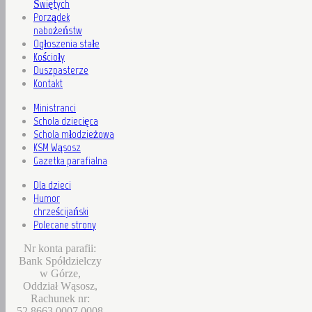
Świętych
Porządek
nabożeństw
Ogłoszenia stałe
Kościoły
Duszpasterze
Kontakt
Ministranci
Schola dziecięca
Schola młodzieżowa
KSM Wąsosz
Gazetka parafialna
Dla dzieci
Humor
chrześcijański
Polecane strony
Nr konta parafii:
Bank Spółdzielczy
w Górze,
Oddział Wąsosz,
Rachunek nr:
52 8663 0007 0008