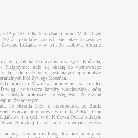
ło 12 października br. do Sanktuarium Matki Bożej
 Wśród pątników znaleźli się także uczestnicy
ów Żywego Różańca – w tym 30 osobowa grupa z
racji tych, tak bardzo ważnych w życiu Kościoła,
 w Pielgrzymce stało się okazją do wymownego
achętą do codziennej, systematycznej modlitwy
Parafialnych Kół Żywego Różańca.
była uroczysta Msza św. odprawiona w bazylice
 Drwięgi, proboszcza katedry wrocławskiej, którą
asz ksiądz proboszcz Jan Węgielski. Pielgrzymi
 kaplic różańcowych.
ki, 15 sierpnia 1959 r. przypominał, że Bardo
kiej, tworząc południowe wrota do Polski. Tymi
ścijaństwo i u tych wrót Królowa Polski założyła
 Bożej Bardzkiej to najstarsza drewniana rzeźba
tkaniem, porwani modlitwą. Już oczekujemy na