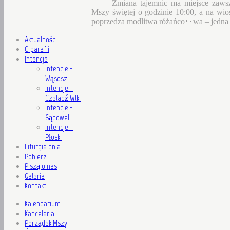
Zmiana tajemnic ma miejsce zaws
Mszy świętej o godzinie 10:00, a na wio
poprzedza modlitwa różańcowa – jedna 
Aktualności
O parafii
Intencje
Intencje -
Wąsosz
Intencje -
Czeladź Wlk.
Intencje -
Sądowel
Intencje -
Płoski
Liturgia dnia
Pobierz
Piszą o nas
Galeria
Kontakt
Kalendarium
Kancelaria
Porządek Mszy