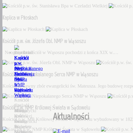
Kaplica w Płoskach
Kościół p.w. św. Józefa Obl. NMP w Wąsoszu
Neogotycki kościół w Wąsoszu pochodzi z końca XIX w.…
Kościół
Kaplica
Kościół
Kościół
Kościół
p.w.
w
p.w.
p.w.
p.w.
św.
Płoskach
św.
Niepokalanego
NMP
Kościół p.w. Niepokalanego Serca NMP w Wąsoszu
Stanisława
Józefa
Serca
Królowej
Bpa
Obl.
NMP
Świata
w
NMP
w
w
Kościół to dawny zbór ewangelicki św. Mateusza. Jego budowę roz
Czeladzi
w
Wąsoszu
Sądowelu
Wielkiej
Wąsoszu
Kościół
Kościół
Czeladź
to
p.w.
Kościół p.w. NMP Królowej Świata w Sądowelu
Wielka
Neogotycki
dawny
MB
Aktualności
–
kościół
zbór
Królowej
Kościół p.w. MB Królowej Świata w Sądowelu wybudowany w 18
Dorf
w
ewangelicki
Świata
Tscheletz
Wąsoszu
św.
w
(1288),
pochodzi
Mateusza.
Sądowelu