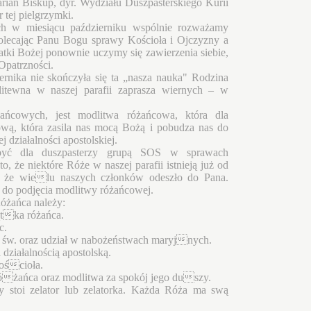
rian Biskup, dyr. Wydziału Duszpasterskiego Kurii
 tej pielgrzymki.
ch w miesiącu październiku wspólnie rozważamy
polecając Panu Bogu sprawy Kościoła i Ojczyzny a
Matki Bożej ponownie uczymy się zawierzenia siebie,
 Opatrzności.
rnika nie skończyła się ta „nasza nauka" Rodzina
tewna w naszej parafii zaprasza wiernych – w
ńcowych, jest modlitwa różańcowa, która dla
ową, która zasila nas mocą Bożą i pobudza nas do
 działalności apostolskiej.
być dla duszpasterzy grupą SOS w sprawach
o, że niektóre Róże w naszej parafii istnieją już od
m, że wielu naszych członków odeszło do Pana.
do podjęcia modlitwy różańcowej.
żańca należy:
ątka różańca.
c.
w św. oraz udział w nabożeństwach maryjnych.
 działalnością apostolską.
ościoła.
óżańca oraz modlitwa za spokój jego duszy.
y stoi zelator lub zelatorka. Każda Róża ma swą