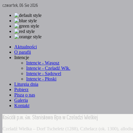
czwartek, 06 Sie 2026
Aktualności
O parafii
Intencje
Intencje - Wąsosz
Intencje - Czeladź Wlk.
Intencje - Sądowel
Intencje - Płoski
Liturgia dnia
Pobierz
Piszą o nas
Galeria
Kontakt
Kościół p.w. św. Stanisława Bpa w Czeladzi Wielkiej
Czeladź Wielka – Dorf Tscheletz (1288), Czhelacz (ok. 1300), allo