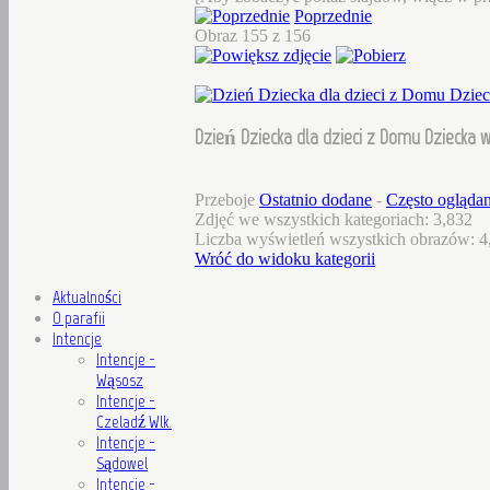
Poprzednie
Obraz 155 z 156
Dzień Dziecka dla dzieci z Domu Dziecka w
Przeboje
Ostatnio dodane
-
Często ogląda
Zdjęć we wszystkich kategoriach: 3,832
Liczba wyświetleń wszystkich obrazów: 4
Wróć do widoku kategorii
Aktualności
O parafii
Intencje
Intencje -
Wąsosz
Intencje -
Czeladź Wlk.
Intencje -
Sądowel
Intencje -