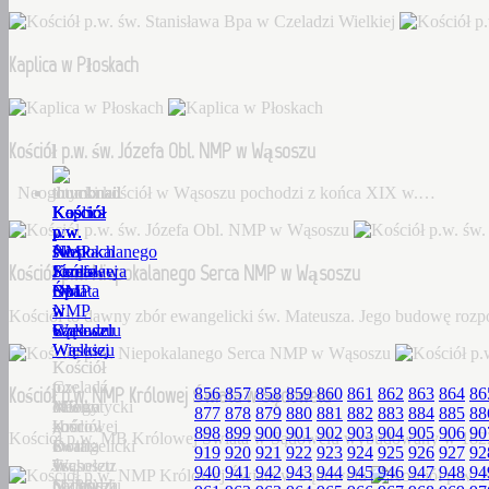
Kaplica w Płoskach
Kościół p.w. św. Józefa Obl. NMP w Wąsoszu
Neogotycki kościół w Wąsoszu pochodzi z końca XIX w.…
Kościół
Kaplica
Kościół
Kościół
Kościół
p.w.
w
p.w.
p.w.
p.w.
św.
Płoskach
św.
Niepokalanego
NMP
Kościół p.w. Niepokalanego Serca NMP w Wąsoszu
Stanisława
Józefa
Serca
Królowej
Bpa
Obl.
NMP
Świata
w
NMP
w
w
Kościół to dawny zbór ewangelicki św. Mateusza. Jego budowę roz
Czeladzi
w
Wąsoszu
Sądowelu
Wielkiej
Wąsoszu
Kościół
Kościół
Czeladź
to
p.w.
Kościół p.w. NMP Królowej Świata w Sądowelu
856
857
858
859
860
861
862
863
864
86
Wielka
Neogotycki
dawny
MB
877
878
879
880
881
882
883
884
885
88
–
kościół
zbór
Królowej
898
899
900
901
902
903
904
905
906
90
Kościół p.w. MB Królowej Świata w Sądowelu wybudowany w 18
Dorf
w
ewangelicki
Świata
919
920
921
922
923
924
925
926
927
92
Tscheletz
Wąsoszu
św.
w
940
941
942
943
944
945
946
947
948
94
(1288),
pochodzi
Mateusza.
Sądowelu