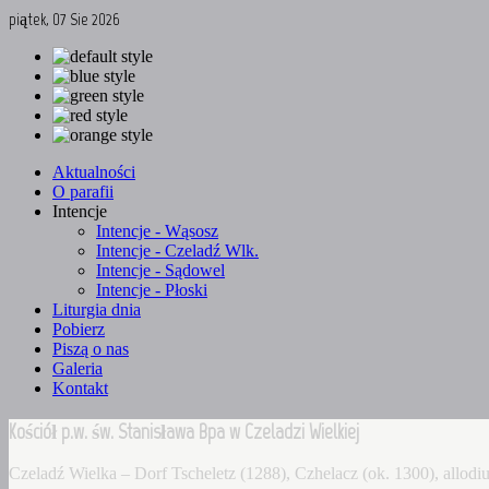
piątek, 07 Sie 2026
Aktualności
O parafii
Intencje
Intencje - Wąsosz
Intencje - Czeladź Wlk.
Intencje - Sądowel
Intencje - Płoski
Liturgia dnia
Pobierz
Piszą o nas
Galeria
Kontakt
Kościół p.w. św. Stanisława Bpa w Czeladzi Wielkiej
Czeladź Wielka – Dorf Tscheletz (1288), Czhelacz (ok. 1300), allo