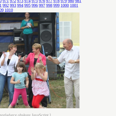
0
971
972
973
974
975
976
977
978
979
980
981
1
992
993
994
995
996
997
998
999
1000
1001
09
1010
eglądarce obsługę JavaScript.]