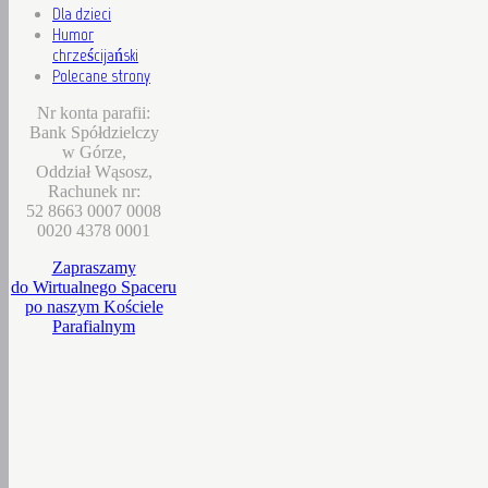
Dla dzieci
Humor
chrześcijański
Polecane strony
Nr konta parafii:
Bank Spółdzielczy
w Górze,
Oddział Wąsosz,
Rachunek nr:
52 8663 0007 0008
0020 4378 0001
Zapraszamy
do Wirtualnego Spaceru
po naszym Kościele
Parafialnym