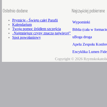
Ostatnio dodane
Najczęściej pobierane
Prymicje - Święto całej Parafii
Wypominki
Kalendarium
Twoja pomoc źródłem szczęścia
Biblia (cała w formaci
„Najmniejsze czyny znaczą najwięcej”
uBoga droga
Spot powołaniowy
Apelu Zespołu Konfere
Encyklika Lumen Fidei
Copyright © 2026 Rzymskokatolic