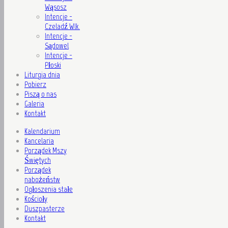
Wąsosz
Intencje -
Czeladź Wlk.
Intencje -
Sądowel
Intencje -
Płoski
Liturgia dnia
Pobierz
Piszą o nas
Galeria
Kontakt
Kalendarium
Kancelaria
Porządek Mszy
Świętych
Porządek
nabożeństw
Ogłoszenia stałe
Kościoły
Duszpasterze
Kontakt