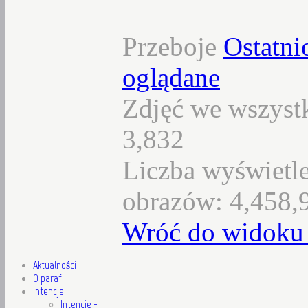
Przeboje
Ostatni
oglądane
Zdjęć we wszystk
3,832
Liczba wyświetl
obrazów: 4,458,
Wróć do widoku 
Aktualności
O parafii
Intencje
Intencje -