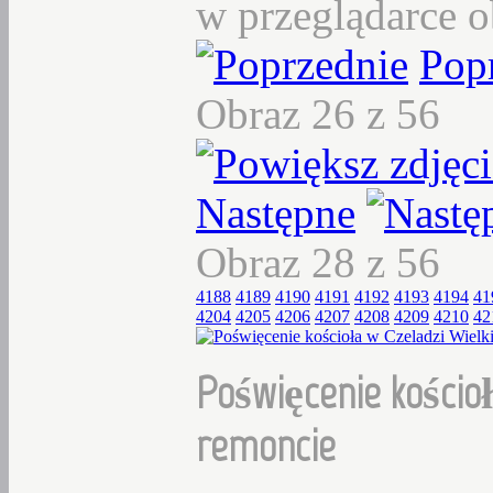
w przeglądarce o
Pop
Obraz 26 z 56
Następne
Obraz 28 z 56
4188
4189
4190
4191
4192
4193
4194
41
4204
4205
4206
4207
4208
4209
4210
42
Poświęcenie kościoł
remoncie