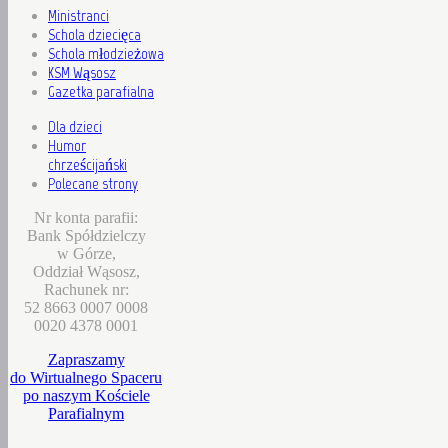
Ministranci
Schola dziecięca
Schola młodzieżowa
KSM Wąsosz
Gazetka parafialna
Dla dzieci
Humor
chrześcijański
Polecane strony
Nr konta parafii:
Bank Spółdzielczy
w Górze,
Oddział Wąsosz,
Rachunek nr:
52 8663 0007 0008
0020 4378 0001
Zapraszamy
do Wirtualnego Spaceru
po naszym Kościele
Parafialnym