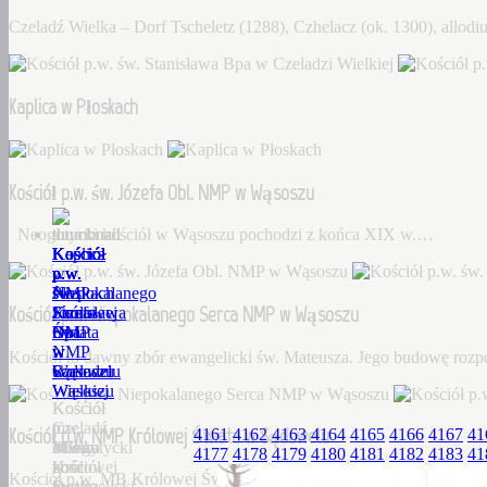
Czeladź Wielka – Dorf Tscheletz (1288), Czhelacz (ok. 1300), allo
Kaplica w Płoskach
Kościół p.w. św. Józefa Obl. NMP w Wąsoszu
Neogotycki kościół w Wąsoszu pochodzi z końca XIX w.…
Kościół
Kaplica
Kościół
Kościół
Kościół
p.w.
w
p.w.
p.w.
p.w.
św.
Płoskach
św.
Niepokalanego
NMP
Kościół p.w. Niepokalanego Serca NMP w Wąsoszu
Stanisława
Józefa
Serca
Królowej
Bpa
Obl.
NMP
Świata
w
NMP
w
w
Kościół to dawny zbór ewangelicki św. Mateusza. Jego budowę roz
Czeladzi
w
Wąsoszu
Sądowelu
Wielkiej
Wąsoszu
Kościół
Kościół
Czeladź
to
p.w.
Kościół p.w. NMP Królowej Świata w Sądowelu
4161
4162
4163
4164
4165
4166
4167
41
Wielka
Neogotycki
dawny
MB
4177
4178
4179
4180
4181
4182
4183
41
–
kościół
zbór
Królowej
Kościół p.w. MB Królowej Świata w Sądowelu wybudowany w 18
Dorf
w
ewangelicki
Świata