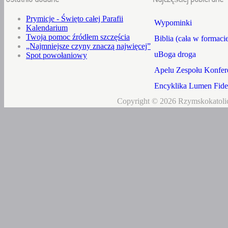
Prymicje - Święto całej Parafii
Wypominki
Kalendarium
Twoja pomoc źródłem szczęścia
Biblia (cała w formaci
„Najmniejsze czyny znaczą najwięcej”
uBoga droga
Spot powołaniowy
Apelu Zespołu Konfere
Encyklika Lumen Fidei
Copyright © 2026 Rzymskokatolic