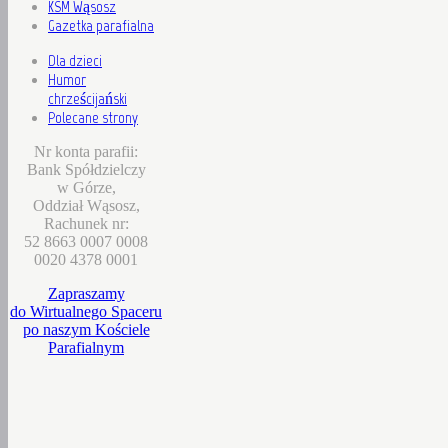
KSM Wąsosz
Gazetka parafialna
Dla dzieci
Humor
chrześcijański
Polecane strony
Nr konta parafii:
Bank Spółdzielczy
w Górze,
Oddział Wąsosz,
Rachunek nr:
52 8663 0007 0008
0020 4378 0001
Zapraszamy
do Wirtualnego Spaceru
po naszym Kościele
Parafialnym