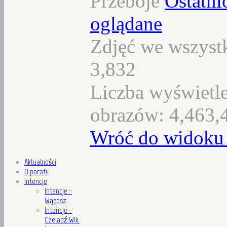
Przeboje
Ostatni
oglądane
Zdjęć we wszystk
3,832
Liczba wyświetl
obrazów: 4,463,
Wróć do widoku 
Aktualności
O parafii
Intencje
Intencje -
Wąsosz
Intencje -
Czeladź Wlk.