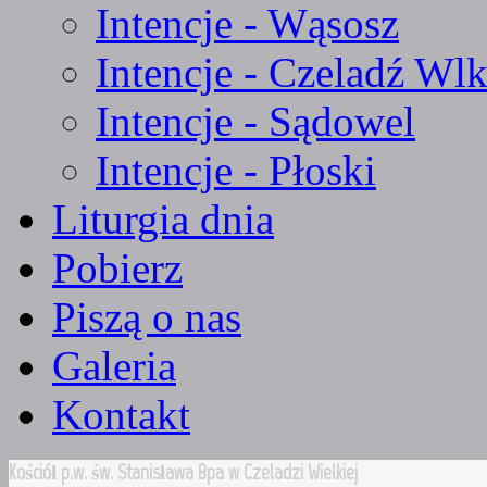
Intencje - Wąsosz
Intencje - Czeladź Wlk
Intencje - Sądowel
Intencje - Płoski
Liturgia dnia
Pobierz
Piszą o nas
Galeria
Kontakt
Kościół p.w. św. Stanisława Bpa w Czeladzi Wielkiej