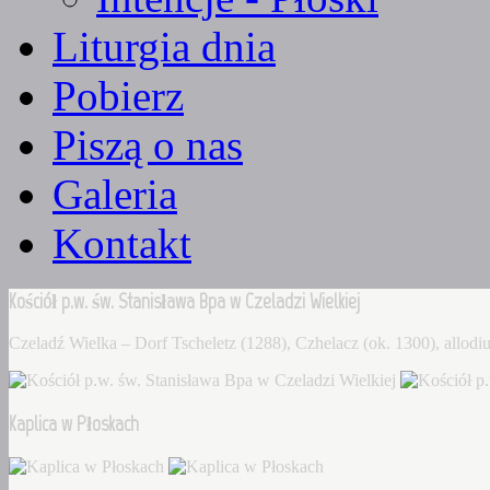
Liturgia dnia
Pobierz
Piszą o nas
Galeria
Kontakt
Kościół p.w. św. Stanisława Bpa w Czeladzi Wielkiej
Czeladź Wielka – Dorf Tscheletz (1288), Czhelacz (ok. 1300), allo
Kaplica w Płoskach