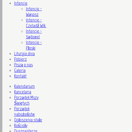
Intencje
Intencje -
Wąsosz
Intencje -
Czeladź Wlk.
Intencje -
Sądowel
Intencje -
Płoski
Liturgia dnia
Pobierz
Piszą o nas
Galeria
Kontakt
Kalendarium
Kancelaria
Porządek Mszy
Świętych
Porządek
nabożeństw
Ogłoszenia stałe
Kościoły
Duszpasterze