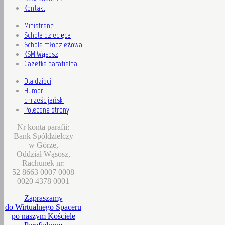
Kontakt
Ministranci
Schola dziecięca
Schola młodzieżowa
KSM Wąsosz
Gazetka parafialna
Dla dzieci
Humor
chrześcijański
Polecane strony
Nr konta parafii:
Bank Spółdzielczy
w Górze,
Oddział Wąsosz,
Rachunek nr:
52 8663 0007 0008
0020 4378 0001
Zapraszamy
do Wirtualnego Spaceru
po naszym Kościele