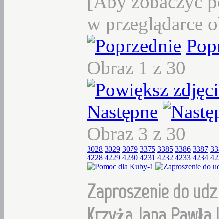
[Aby zobaczyć p
w przeglądarce o
Pop
Obraz 1 z 30
Następne
Obraz 3 z 30
3028
3029
3079
3375
3385
3386
3387
33
4228
4229
4230
4231
4232
4233
4234
42
Zaproszenie do udzi
Krzyża Jana Pawła I