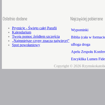
Ostatnio dodane
Najczęściej pobierane
Prymicje - Święto całej Parafii
Wypominki
Kalendarium
Twoja pomoc źródłem szczęścia
Biblia (cała w formaci
„Najmniejsze czyny znaczą najwięcej”
uBoga droga
Spot powołaniowy
Apelu Zespołu Konfere
Encyklika Lumen Fidei
Copyright © 2026 Rzymskokatolic