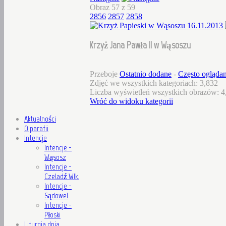
Obraz 57 z 59
2856
2857
2858
Krzyż Jana Pawła II w Wąsoszu
Przeboje
Ostatnio dodane
-
Często ogląda
Zdjęć we wszystkich kategoriach: 3,832
Liczba wyświetleń wszystkich obrazów: 4
Wróć do widoku kategorii
Aktualności
O parafii
Intencje
Intencje -
Wąsosz
Intencje -
Czeladź Wlk.
Intencje -
Sądowel
Intencje -
Płoski
Liturgia dnia