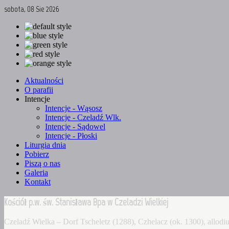
sobota, 08 Sie 2026
Aktualności
O parafii
Intencje
Intencje - Wąsosz
Intencje - Czeladź Wlk.
Intencje - Sądowel
Intencje - Płoski
Liturgia dnia
Pobierz
Piszą o nas
Galeria
Kontakt
Kościół p.w. św. Stanisława Bpa w Czeladzi Wielkiej
Czeladź Wielka – Dorf Tscheletz (1288), Czhelacz (ok. 1300), allo