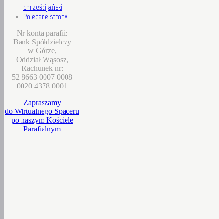
chrześcijański
Polecane strony
Nr konta parafii:
Bank Spółdzielczy
w Górze,
Oddział Wąsosz,
Rachunek nr:
52 8663 0007 0008
0020 4378 0001
Zapraszamy
do Wirtualnego Spaceru
po naszym Kościele
Parafialnym