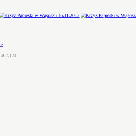
ne
,462,124