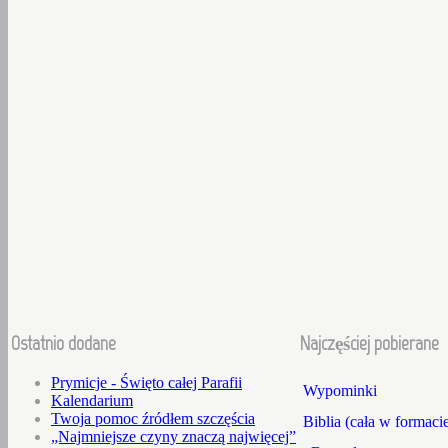
Ostatnio dodane
Najczęściej pobierane
Prymicje - Święto całej Parafii
Wypominki
Kalendarium
Twoja pomoc źródłem szczęścia
Biblia (cała w formaci
„Najmniejsze czyny znaczą najwięcej”