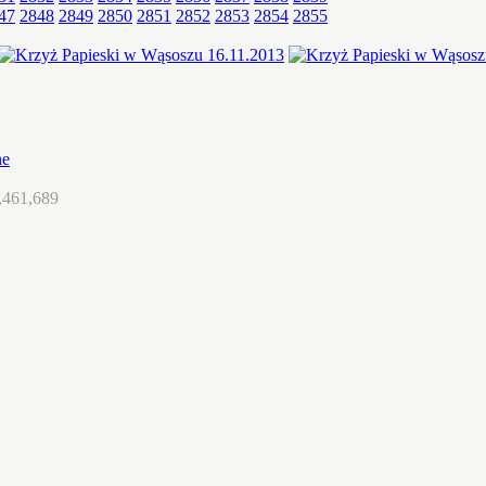
47
2848
2849
2850
2851
2852
2853
2854
2855
ne
,461,689