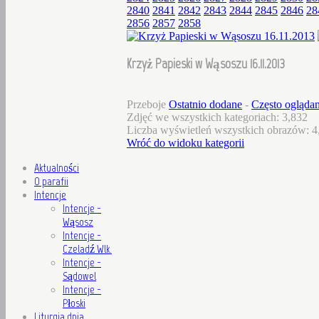
2840
2841
2842
2843
2844
2845
2846
28
2856
2857
2858
Krzyż Papieski w Wąsoszu 16.11.2013
Przeboje
Ostatnio dodane
-
Często ogląda
Zdjęć we wszystkich kategoriach: 3,832
Liczba wyświetleń wszystkich obrazów: 4
Wróć do widoku kategorii
Aktualności
O parafii
Intencje
Intencje -
Wąsosz
Intencje -
Czeladź Wlk.
Intencje -
Sądowel
Intencje -
Płoski
Liturgia dnia