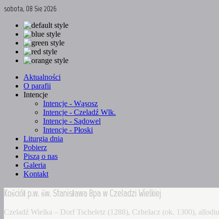
sobota, 08 Sie 2026
Aktualności
O parafii
Intencje
Intencje - Wąsosz
Intencje - Czeladź Wlk.
Intencje - Sądowel
Intencje - Płoski
Liturgia dnia
Pobierz
Piszą o nas
Galeria
Kontakt
Kościół p.w. św. Stanisława Bpa w Czeladzi Wielkiej
Czeladź Wielka – Dorf Tscheletz (1288), Czhelacz (ok. 1300), allo