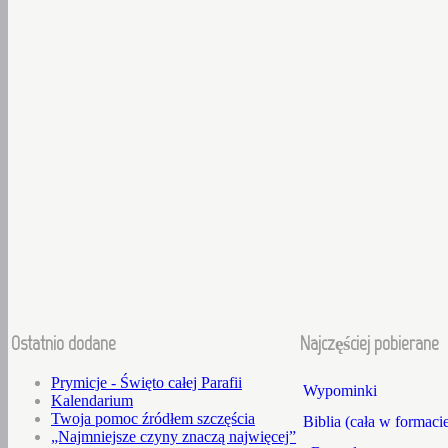
Ostatnio dodane
Najczęściej pobierane
Prymicje - Święto całej Parafii
Wypominki
Kalendarium
Twoja pomoc źródłem szczęścia
Biblia (cała w formaci
„Najmniejsze czyny znaczą najwięcej”