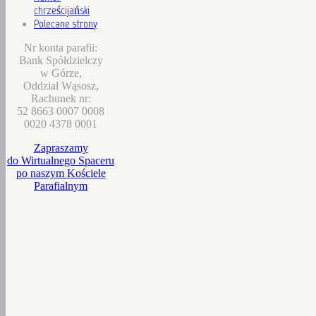
chrześcijański
Polecane strony
Nr konta parafii:
Bank Spółdzielczy
w Górze,
Oddział Wąsosz,
Rachunek nr:
52 8663 0007 0008
0020 4378 0001
Zapraszamy
do Wirtualnego Spaceru
po naszym Kościele
Parafialnym