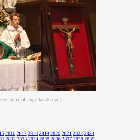
eglądarce obsługę JavaScript.]
15
2816
2817
2818
2819
2820
2821
2822
2823
31
2832
2833
2834
2835
2836
2837
2838
2839