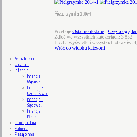
Pielgrzymka 2014-1
Przeboje
Ostatnio dodane
-
Często ogląda
Zdjęć we wszystkich kategoriach: 3,832
Liczba wyświetleń wszystkich obrazów: 4
Wróć do widoku kategorii
Aktualności
O parafii
Intencje
Intencje -
Wąsosz
Intencje -
Czeladź Wlk.
Intencje -
Sądowel
Intencje -
Płoski
Liturgia dnia
Pobierz
Piszą o nas