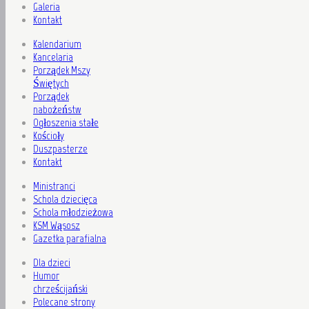
Galeria
Kontakt
Kalendarium
Kancelaria
Porządek Mszy
Świętych
Porządek
nabożeństw
Ogłoszenia stałe
Kościoły
Duszpasterze
Kontakt
Ministranci
Schola dziecięca
Schola młodzieżowa
KSM Wąsosz
Gazetka parafialna
Dla dzieci
Humor
chrześcijański
Polecane strony