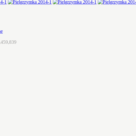
ne
,459,839