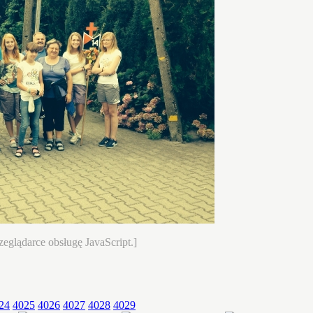
eglądarce obsługę JavaScript.]
24
4025
4026
4027
4028
4029