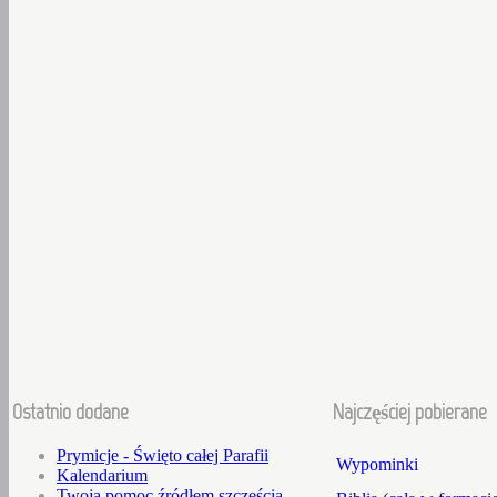
Ostatnio dodane
Najczęściej pobierane
Prymicje - Święto całej Parafii
Wypominki
Kalendarium
Twoja pomoc źródłem szczęścia