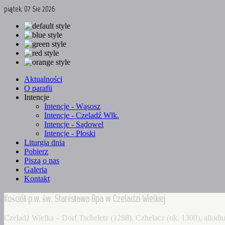
piątek, 07 Sie 2026
Aktualności
O parafii
Intencje
Intencje - Wąsosz
Intencje - Czeladź Wlk.
Intencje - Sądowel
Intencje - Płoski
Liturgia dnia
Pobierz
Piszą o nas
Galeria
Kontakt
Kościół p.w. św. Stanisława Bpa w Czeladzi Wielkiej
Czeladź Wielka – Dorf Tscheletz (1288), Czhelacz (ok. 1300), allo