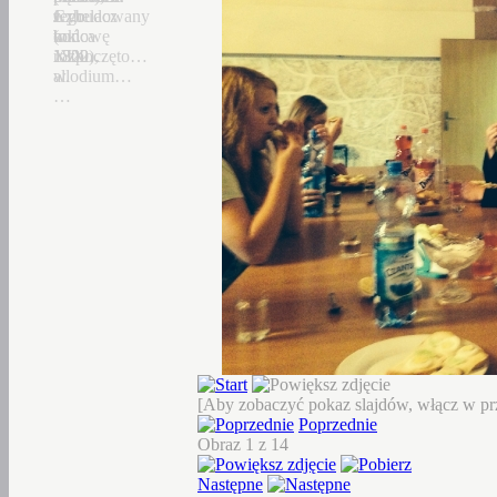
Czhelacz
z
Jego
wybudowany
(ok.
końca
budowę
w
1300),
XIX
rozpoczęto…
1822…
allodium…
w.
…
[Aby zobaczyć pokaz slajdów, włącz w prz
Poprzednie
Obraz 1 z 14
Następne