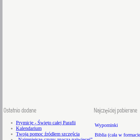
Ostatnio dodane
Najczęściej pobierane
Prymicje - Święto całej Parafii
Wypominki
Kalendarium
Twoja pomoc źródłem szczęścia
Biblia (cała w formaci
„Najmniejsze czyny znaczą najwięcej”