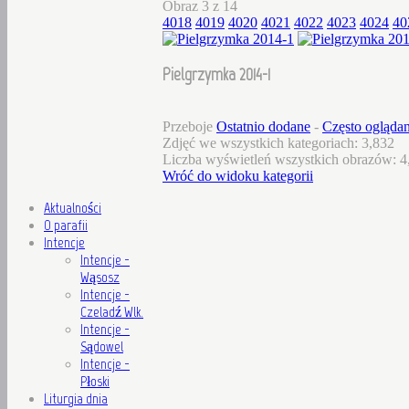
Obraz 3 z 14
4018
4019
4020
4021
4022
4023
4024
40
Pielgrzymka 2014-1
Przeboje
Ostatnio dodane
-
Często ogląda
Zdjęć we wszystkich kategoriach: 3,832
Liczba wyświetleń wszystkich obrazów: 4
Wróć do widoku kategorii
Aktualności
O parafii
Intencje
Intencje -
Wąsosz
Intencje -
Czeladź Wlk.
Intencje -
Sądowel
Intencje -
Płoski
Liturgia dnia