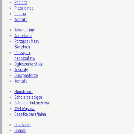
Pobierz
Piszą o nas
Galeria
Kontakt
Kalendarium
Kancelaria
Porządek Mszy
Świętych
Porządek
nabożeństw
Ogłoszenia stałe
Kościoły
Duszpasterze
Kontakt
Ministranci
Schola dziecięca
Schola młodzieżowa
KSM Wąsosz
Gazetka parafialna
Dla dzieci
Humor