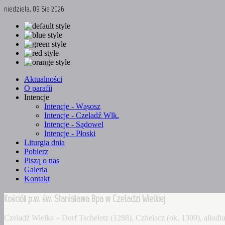
niedziela, 09 Sie 2026
Aktualności
O parafii
Intencje
Intencje - Wąsosz
Intencje - Czeladź Wlk.
Intencje - Sądowel
Intencje - Płoski
Liturgia dnia
Pobierz
Piszą o nas
Galeria
Kontakt
Kościół p.w. św. Stanisława Bpa w Czeladzi Wielkiej
Czeladź Wielka – Dorf Tscheletz (1288), Czhelacz (ok. 1300), allo