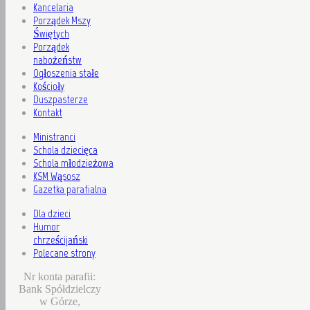
Kancelaria
Porządek Mszy
Świętych
Porządek
nabożeństw
Ogłoszenia stałe
Kościoły
Duszpasterze
Kontakt
Ministranci
Schola dziecięca
Schola młodzieżowa
KSM Wąsosz
Gazetka parafialna
Dla dzieci
Humor
chrześcijański
Polecane strony
Nr konta parafii:
Bank Spółdzielczy
w Górze,