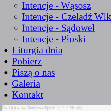
Intencje - Wąsosz
Intencje - Czeladź Wlk
Intencje - Sądowel
Intencje - Płoski
Liturgia dnia
Pobierz
Piszą o nas
Galeria
Kontakt
Kościół p.w. św. Stanisława Bpa w Czeladzi Wielkiej