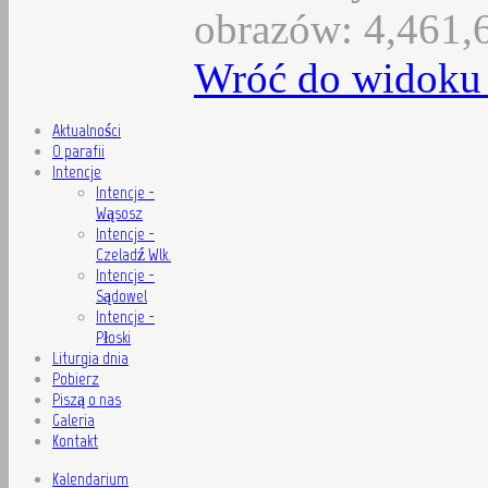
obrazów: 4,461,
Wróć do widoku 
Aktualności
O parafii
Intencje
Intencje -
Wąsosz
Intencje -
Czeladź Wlk.
Intencje -
Sądowel
Intencje -
Płoski
Liturgia dnia
Pobierz
Piszą o nas
Galeria
Kontakt
Kalendarium