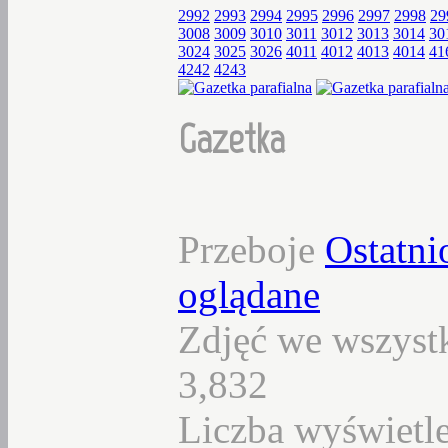
2992
2993
2994
2995
2996
2997
2998
29
3008
3009
3010
3011
3012
3013
3014
30
3024
3025
3026
4011
4012
4013
4014
41
4242
4243
Gazetka
Przeboje
Ostatni
oglądane
Zdjęć we wszystk
3,832
Liczba wyświetl