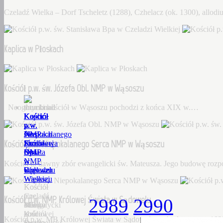
Czeladź Wielka – Dorf Tscheletz (1288), Czhelacz (ok. 1300), allo
Kaplica w Płoskach
Kościół p.w. św. Józefa Obl. NMP w Wąsoszu
Neogotycki kościół w Wąsoszu pochodzi z końca XIX w.…
Kościół
Kaplica
Kościół
Kościół
Kościół
p.w.
w
p.w.
p.w.
p.w.
św.
Płoskach
św.
Niepokalanego
NMP
Kościół p.w. Niepokalanego Serca NMP w Wąsoszu
Stanisława
Józefa
Serca
Królowej
Bpa
Obl.
NMP
Świata
w
NMP
w
w
Kościół to dawny zbór ewangelicki św. Mateusza. Jego budowę roz
Czeladzi
w
Wąsoszu
Sądowelu
Wielkiej
Wąsoszu
Kościół
Kościół
Czeladź
to
p.w.
Kościół p.w. NMP Królowej Świata w Sądowelu
2989
2990
Wielka
Neogotycki
dawny
MB
–
kościół
zbór
Królowej
Kościół p.w. MB Królowej Świata w Sądowelu wybudowany w 18
Dorf
w
ewangelicki
Świata