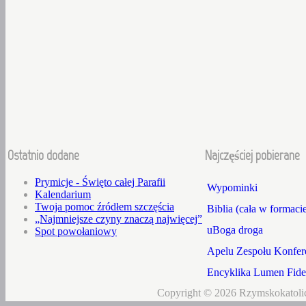
Ostatnio dodane
Najczęściej pobierane
Prymicje - Święto całej Parafii
Wypominki
Kalendarium
Twoja pomoc źródłem szczęścia
Biblia (cała w formaci
„Najmniejsze czyny znaczą najwięcej”
uBoga droga
Spot powołaniowy
Apelu Zespołu Konfere
Encyklika Lumen Fidei
Copyright © 2026 Rzymskokatolic