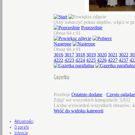
[Aby zobaczyć pokaz slajdów, włącz w prz
Poprzednie
Obraz 64 z 91
Następne
Obraz 66 z 91
3016
3017
3018
3019
3020
3021
3022
30
4222
4223
4224
4225
4226
4227
4237
42
Gazetka
Przeboje
Ostatnio dodane
-
Często ogląda
Zdjęć we wszystkich kategoriach: 3,832
Liczba wyświetleń wszystkich obrazów: 4
Wróć do widoku kategorii
Aktualności
O parafii
Intencje