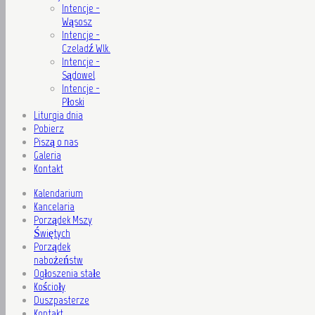
Intencje -
Wąsosz
Intencje -
Czeladź Wlk.
Intencje -
Sądowel
Intencje -
Płoski
Liturgia dnia
Pobierz
Piszą o nas
Galeria
Kontakt
Kalendarium
Kancelaria
Porządek Mszy
Świętych
Porządek
nabożeństw
Ogłoszenia stałe
Kościoły
Duszpasterze
Kontakt