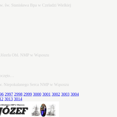
poczęto…
96
2997
2998
2999
3000
3001
3002
3003
3004
12
3013
3014
22…