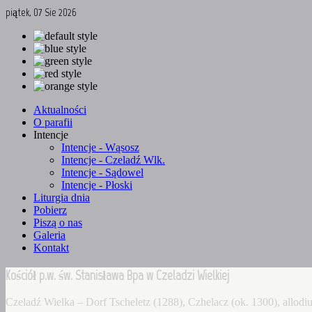
piątek, 07 Sie 2026
Aktualności
O parafii
Intencje
Intencje - Wąsosz
Intencje - Czeladź Wlk.
Intencje - Sądowel
Intencje - Płoski
Liturgia dnia
Pobierz
Piszą o nas
Galeria
Kontakt
Kościół p.w. św. Stanisława Bpa w Czeladzi Wielkiej
Czeladź Wielka – Dorf Tscheletz (1288), Czhelacz (ok. 1300), allo