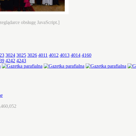
eglądarce obsługę JavaScript.]
23
3024
3025
3026
4011
4012
4013
4014
4160
39
4242
4243
ne
,460,052