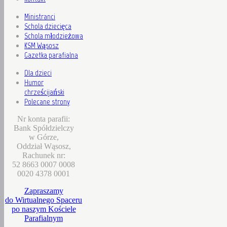
Ministranci
Schola dziecięca
Schola młodzieżowa
KSM Wąsosz
Gazetka parafialna
Dla dzieci
Humor
chrześcijański
Polecane strony
Nr konta parafii:
Bank Spółdzielczy
w Górze,
Oddział Wąsosz,
Rachunek nr:
52 8663 0007 0008
0020 4378 0001
Zapraszamy
do Wirtualnego Spaceru
po naszym Kościele
Parafialnym