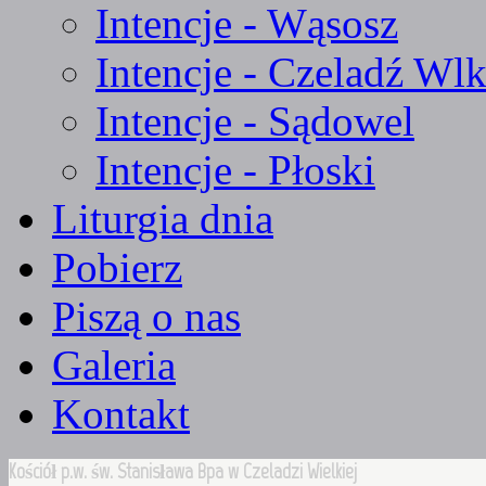
Intencje - Wąsosz
Intencje - Czeladź Wlk
Intencje - Sądowel
Intencje - Płoski
Liturgia dnia
Pobierz
Piszą o nas
Galeria
Kontakt
Kościół p.w. św. Stanisława Bpa w Czeladzi Wielkiej