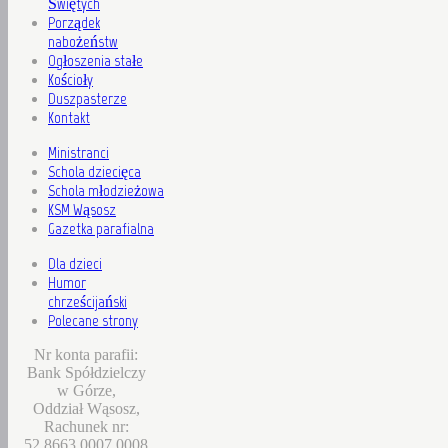
Świętych
Porządek
nabożeństw
Ogłoszenia stałe
Kościoły
Duszpasterze
Kontakt
Ministranci
Schola dziecięca
Schola młodzieżowa
KSM Wąsosz
Gazetka parafialna
Dla dzieci
Humor
chrześcijański
Polecane strony
Nr konta parafii:
Bank Spółdzielczy
w Górze,
Oddział Wąsosz,
Rachunek nr:
52 8663 0007 0008