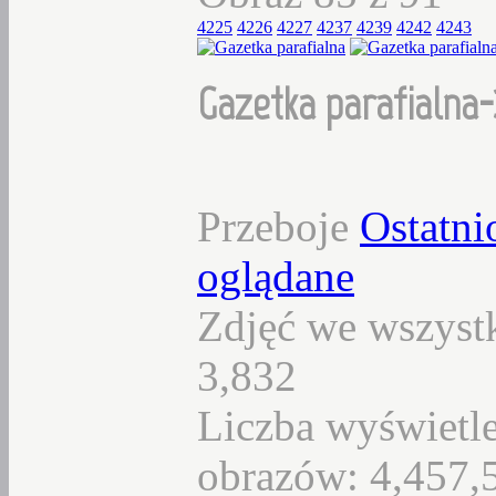
4225
4226
4227
4237
4239
4242
4243
Gazetka parafialna-
Przeboje
Ostatni
oglądane
Zdjęć we wszystk
3,832
Liczba wyświetl
obrazów: 4,457,