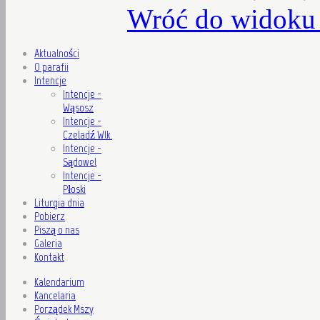
Wróć do widoku 
Aktualności
O parafii
Intencje
Intencje -
Wąsosz
Intencje -
Czeladź Wlk.
Intencje -
Sądowel
Intencje -
Płoski
Liturgia dnia
Pobierz
Piszą o nas
Galeria
Kontakt
Kalendarium
Kancelaria
Porządek Mszy