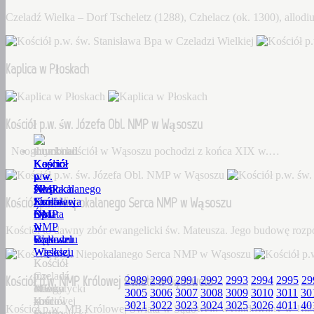
Czeladź Wielka – Dorf Tscheletz (1288), Czhelacz (ok. 1300), allo
Kaplica w Płoskach
Kościół p.w. św. Józefa Obl. NMP w Wąsoszu
Neogotycki kościół w Wąsoszu pochodzi z końca XIX w.…
Kościół
Kaplica
Kościół
Kościół
Kościół
p.w.
w
p.w.
p.w.
p.w.
św.
Płoskach
św.
Niepokalanego
NMP
Kościół p.w. Niepokalanego Serca NMP w Wąsoszu
Stanisława
Józefa
Serca
Królowej
Bpa
Obl.
NMP
Świata
w
NMP
w
w
Kościół to dawny zbór ewangelicki św. Mateusza. Jego budowę roz
Czeladzi
w
Wąsoszu
Sądowelu
Wielkiej
Wąsoszu
Kościół
Kościół
Czeladź
to
p.w.
Kościół p.w. NMP Królowej Świata w Sądowelu
2989
2990
2991
2992
2993
2994
2995
29
Wielka
Neogotycki
dawny
MB
3005
3006
3007
3008
3009
3010
3011
30
–
kościół
zbór
Królowej
3021
3022
3023
3024
3025
3026
4011
40
Kościół p.w. MB Królowej Świata w Sądowelu wybudowany w 18
Dorf
w
ewangelicki
Świata