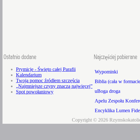
Ostatnio dodane
Najczęściej pobierane
Prymicje - Święto całej Parafii
Wypominki
Kalendarium
Twoja pomoc źródłem szczęścia
Biblia (cała w formaci
„Najmniejsze czyny znaczą najwięcej”
uBoga droga
Spot powołaniowy
Apelu Zespołu Konfere
Encyklika Lumen Fidei
Copyright © 2026 Rzymskokatolic