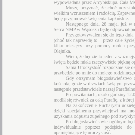
wypowiadana przez Arcybiskupa. Cała Ms
Muszę przyznać, że choć uczestni
wielkim wzruszeniem i radością. Zapewne j
będę przyjmował święcenia kapłańskie.
Następnego dnia, 28 maja, już w m
Serca NMP w Wąsoszu będę odprawiał pi
Przygotowywałem się do tego dnia p
(choć tak naprawdę to – przez całe życi
kilku miesięcy przy pomocy moich przy
Olejnika.
Wiem, że będzie to jeden z ważniej
święta będzie miała rzeczywiście piękną o
Sama Uroczystość rozpocznie się ok
przybędzie po mnie do mojego rodzinneg
Gdy otrzymam błogosławieństwo 
kościoła, gdzie w drzwiach świątyni przyw
następnie przedstawiciele naszej Parafialn
Po powitaniach, około godziny 12:0
modlił się również za całą Parafię, z które
Na zakończenie Eucharystii udziel
dzięki specjalnemu przywilejowi ma mo
uzyskania odpustu zupełnego pod zwykły
Po błogosławieństwie ogólnym będ
indywidualnie poprzez podejście do
upamiętniające tę uroczystość.