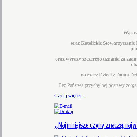
Wąsosc
oraz Katolickie Stowarzyszenie
po
oraz wyrazy szczerego uznania za zaan
ch
na rzecz Dzieci z Domu Dz
Bez Państwa przychylnej postawy zorgan
Czytaj więcej...
„Najmniejsze
czyny znaczą najwi