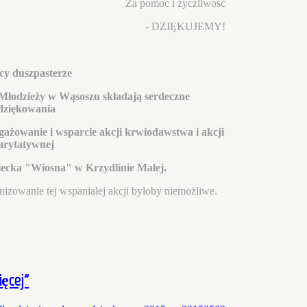
Za pomoc i życzliwość
- DZIĘKUJEMY!
y duszpasterze
 Młodzieży w Wąsoszu składają serdeczne
dziękowania
gażowanie i wsparcie akcji krwiodawstwa i akcji
arytatywnej
iecka "Wiosna" w Krzydlinie Małej.
izowanie tej wspaniałej akcji byłoby niemożliwe.
ęcej”