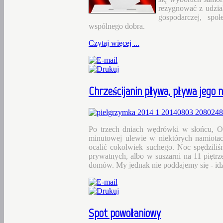
rezygnować z udział
gospodarczej, spo
wspólnego dobra.
Czytaj więcej ...
Chrześcijanin
pływa, pływa jego na
Po trzech dniach wędrówki w słońcu, O
minutowej ulewie w niektórych namiota
ocalić cokolwiek suchego. Noc spędzil
prywatnych, albo w suszarni na 11 piętr
domów. My jednak nie poddajemy się - idz
Spot
powołaniowy