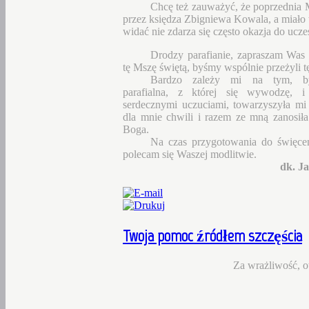
Chcę też zauważyć, że poprzednia 
przez księdza Zbigniewa Kowala, a miało t
widać nie zdarza się często okazja do ucze
Drodzy parafianie, zapraszam Was 
tę Mszę świętą, byśmy wspólnie przeżyli t
Bardzo zależy mi na tym, b
parafialna, z której się wywodzę, i
serdecznymi uczuciami, towarzyszyła mi
dla mnie chwili i razem ze mną zanosił
Boga.
Na czas przygotowania do święce
polecam się Waszej modlitwie.
dk. J
Twoja
pomoc źródłem szczęścia
Za wrażliwość, ot