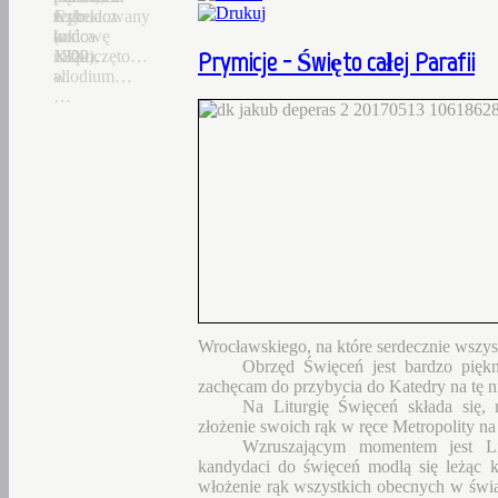
Czhelacz
z
Jego
wybudowany
(ok.
końca
budowę
w
Prymicje
- Święto całej Parafii
1300),
XIX
rozpoczęto…
1822…
allodium…
w.
…
Wrocławskiego, na które serdecznie wszys
Obrzęd Święceń jest bardzo piękn
zachęcam do przybycia do Katedry na tę 
Na Liturgię Święceń składa się,
złożenie swoich rąk w ręce Metropolity na
Wzruszającym momentem jest Lit
kandydaci do święceń modlą się leżąc k
włożenie rąk wszystkich obecnych w świą