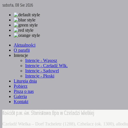
sobota, 08 Sie 2026
Aktualności
O parafii
Intencje
Intencje - Wąsosz
Intencje - Czeladź Wlk.
Intencje - Sądowel
Intencje - Płoski
Liturgia dnia
Pobierz
Piszą o nas
Galeria
Kontakt
Kościół p.w. św. Stanisława Bpa w Czeladzi Wielkiej
Czeladź Wielka – Dorf Tscheletz (1288), Czhelacz (ok. 1300), allo