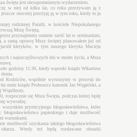
za święta jest niezapomnianym wydarzeniem.
czę w niej od kilku lat, co roku przeżywam ją z
eszcze mocniej przeżyję ją w tym roku, kiedy to ja
ojej rodzinnej Parafii, w kościele Niepokalanego
erwszą Mszę Świętą.
rzez przynajmniej ostatnie sześć lat w seminarium,
e), a samą oprawę Mszy świętej planowałem już od
jaciół kleryków, w tym naszego kleryka Macieja
szych i najszczęśliwszych dni w moim życiu, a Msza
prawę.
oło godziny 11:30, kiedy wąsoski ksiądz Wikariusz
o domu.
od Rodziców, wspólnie wyruszymy w procesji do
ita mnie ksiądz Proboszcz kanonik Jan Węgielski, a
ej Wspólnoty.
0, rozpocznie się Msza Święta, podczas której będę
j się wywodzę.
ę wszystkim prymicyjnego błogosławieństwa, które
c błogosławieństwa papieskiego i daje możliwość
mi warunkami.
zie możliwość uzyskania takiego błogosławieństwa
 ołtarza. Wtedy też będą rozdawane obrazki