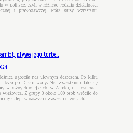
u w polityce, czyli w różnego rodzaju działalności
łecznej i prawodawczej, która służy wzrastaniu
miot, pływa jego torba...
leśnica ugościła nas ulewnym deszczem. Po kilku
ch było po 15 cm wody. Nie wszystkim udało się
iśmy w rożnych miejscach: w Zamku, na kwaterach
ze wieżowca. Z grupy 8 około 100 osób wróciło do
iemy dalej - w naszych i waszych intencjach!