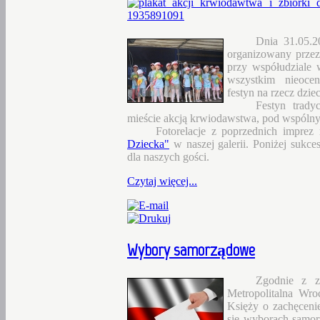
Dnia 31.05.2
organizowany przez
przy współudziale 
wszystkim nieoce
festyn na rzecz dzi
Festyn trady
mieście akcją krwiodawstwa, pod wspóln
Fotorelacje z poprzednich impre
Dziecka"
w naszej galerii. Poniżej sukc
dla naszych gości.
Czytaj więcej...
Wybory
samorządowe
Zgodnie z za
Metropolitalna Wro
Księży o zachęceni
się wyborach samor