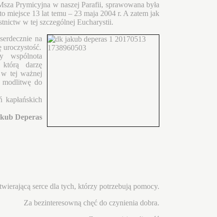
Msza Prymicyjna w naszej Parafii, sprawowana była
o miejsce 13 lat temu – 23 maja 2004 r. A zatem jak
stnictw w tej szczególnej Eucharystii.
serdecznie na
ę uroczystość.
y wspólnota
 którą darzę
 w tej ważnej
a modlitwę do
ń kapłańskich
akub Deperas
wierającą serce dla tych, którzy potrzebują pomocy.
Za bezinteresowną chęć do czynienia dobra.