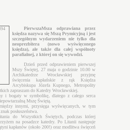
PierwszaMsza odprawiana przez
księdza nazywa się Mszą Prymicyjną i jest
szczególnym wydarzeniem nie tylko dla
neoprezb
itera (nowo wyświęconego
księdza), ale także dla całej wspólnoty
parafialnej, z której on się wywodzi.
Dzień przed odprawieniem pierwszej
Mszy Świętej, 27 maja o godzinie 10.00 w
Archikatedrze Wrocławskiej przyjmę
święcenia kapłańskie z rąk Księdza
Arcybiskupa Józefa Kupnego, Metropolity
tkich zapraszam do Katedry Wrocławskiej.
y i bogaty w symbolikę, dlatego z całego serca
niepowtarzalną Mszę Świętą.
 między innymi, przysięga wyświęcanych, w tym
 znak posłuszeństwa.
ania do Wszystkich Świętych, podczas której
rzyżem na posadzce katedry. Po Litanii następuje
tyni kapłanów (około 200!) oraz modlitwa święceń