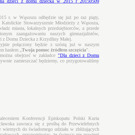
015 r. w Wąsoszu odbędzie się już po raz piąty,
 Katolickie Stowarzyszenie Młodzieży z Wąsosza,
władz miasta, lokalnych przedsiębiorców, a przede
nionym zaangażowaniu naszych gimnazjalistów,
eci z Domu Dziecka z Krzydliny Małej.
cyjnie połączony będzie z szóstą już w naszym
ym hasłem „
Twoja pomoc źródłem szczęścia
".
z można obejrzeć w zakładce
"Dla dzieci z Domu
esywnie zamieszczać będziemy, co przygotowaliśmy
leceniem Konferencji Episkopatu Polski Kuria
cławska zawraca się z prośbą do Przewielebnych
e wiernych do świadomego udziału w zbliżających
ządowych, przypominając, że świeccy nie powinni