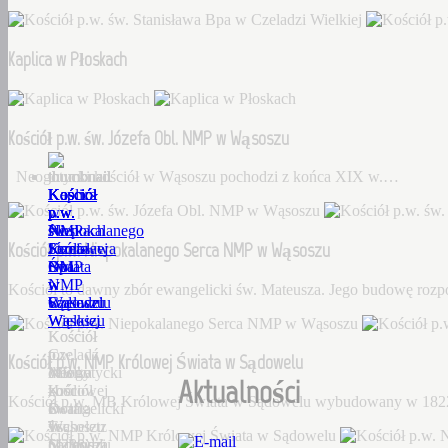
Kaplica w Płoskach
Kościół p.w. św. Józefa Obl. NMP w Wąsoszu
Neogotycki kościół w Wąsoszu pochodzi z końca XIX w.…
Kościół
Kaplica
Kościół
Kościół
Kościół
p.w.
w
p.w.
p.w.
p.w.
św.
Płoskach
św.
Niepokalanego
NMP
Kościół p.w. Niepokalanego Serca NMP w Wąsoszu
Stanisława
Józefa
Serca
Królowej
Bpa
Obl.
NMP
Świata
w
NMP
w
w
Kościół to dawny zbór ewangelicki św. Mateusza. Jego budowę roz
Czeladzi
w
Wąsoszu
Sądowelu
Wielkiej
Wąsoszu
Kościół
Kościół
Czeladź
to
p.w.
Kościół p.w. NMP Królowej Świata w Sądowelu
Wielka
Neogotycki
dawny
MB
Aktualności
–
kościół
zbór
Królowej
Kościół p.w. MB Królowej Świata w Sądowelu wybudowany w 18
Dorf
w
ewangelicki
Świata
Tscheletz
Wąsoszu
św.
w
(1288),
pochodzi
Mateusza.
Sądowelu