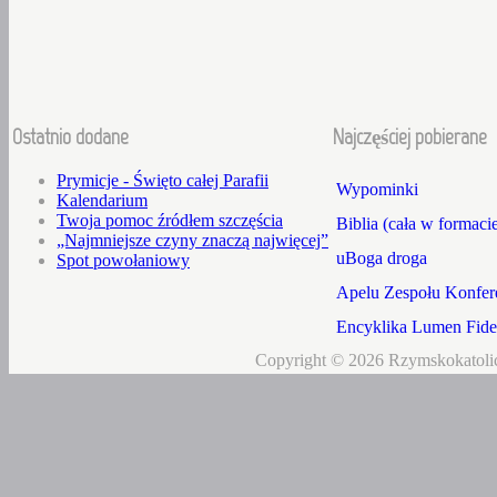
Ostatnio dodane
Najczęściej pobierane
Prymicje - Święto całej Parafii
Wypominki
Kalendarium
Twoja pomoc źródłem szczęścia
Biblia (cała w formaci
„Najmniejsze czyny znaczą najwięcej”
uBoga droga
Spot powołaniowy
Apelu Zespołu Konfere
Encyklika Lumen Fidei
Copyright © 2026 Rzymskokatolic