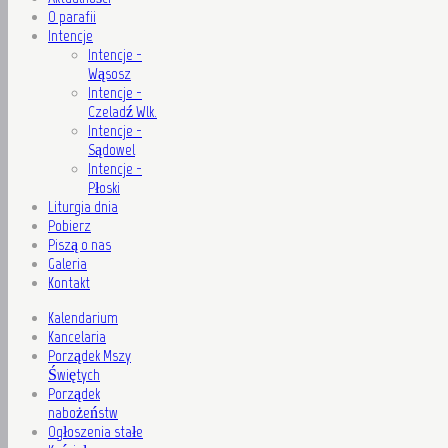
O parafii
Intencje
Intencje -
Wąsosz
Intencje -
Czeladź Wlk.
Intencje -
Sądowel
Intencje -
Płoski
Liturgia dnia
Pobierz
Piszą o nas
Galeria
Kontakt
Kalendarium
Kancelaria
Porządek Mszy
Świętych
Porządek
nabożeństw
Ogłoszenia stałe