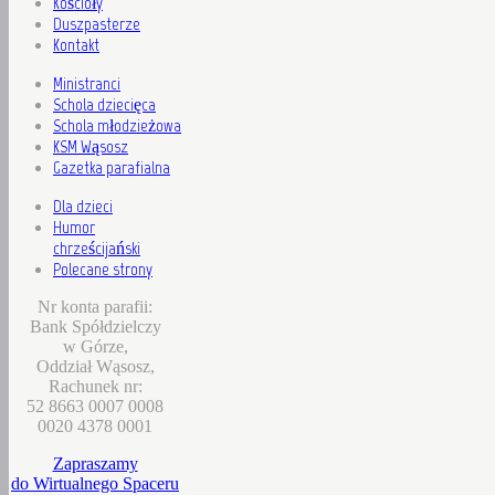
Kościoły
Duszpasterze
Kontakt
Ministranci
Schola dziecięca
Schola młodzieżowa
KSM Wąsosz
Gazetka parafialna
Dla dzieci
Humor
chrześcijański
Polecane strony
Nr konta parafii:
Bank Spółdzielczy
w Górze,
Oddział Wąsosz,
Rachunek nr:
52 8663 0007 0008
0020 4378 0001
Zapraszamy
do Wirtualnego Spaceru