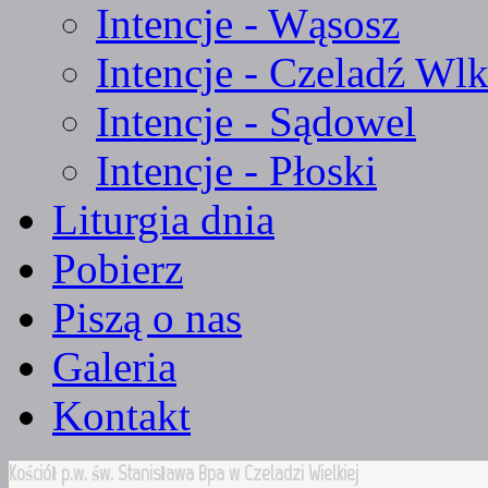
Intencje - Wąsosz
Intencje - Czeladź Wlk
Intencje - Sądowel
Intencje - Płoski
Liturgia dnia
Pobierz
Piszą o nas
Galeria
Kontakt
Kościół p.w. św. Stanisława Bpa w Czeladzi Wielkiej