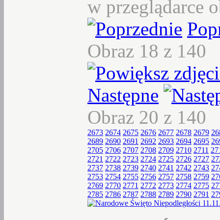
w przeglądarce o
Pop
Obraz 18 z 140
Następne
Obraz 20 z 140
2673
2674
2675
2676
2677
2678
2679
26
2689
2690
2691
2692
2693
2694
2695
26
2705
2706
2707
2708
2709
2710
2711
27
2721
2722
2723
2724
2725
2726
2727
27
2737
2738
2739
2740
2741
2742
2743
27
2753
2754
2755
2756
2757
2758
2759
27
2769
2770
2771
2772
2773
2774
2775
27
2785
2786
2787
2788
2789
2790
2791
27