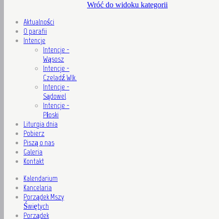
Wróć do widoku kategorii
Aktualności
O parafii
Intencje
Intencje -
Wąsosz
Intencje -
Czeladź Wlk.
Intencje -
Sądowel
Intencje -
Płoski
Liturgia dnia
Pobierz
Piszą o nas
Galeria
Kontakt
Kalendarium
Kancelaria
Porządek Mszy
Świętych
Porządek