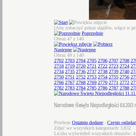
[Aby zobaczyć pokaz slajdów, włącz w prz
Poprzednie
Obraz 47 z 140
Następne
Obraz 49 z 140
2702
2703
2704
2705
2706
2707
2708
27
2718
2719
2720
2721
2722
2723
2724
27
2734
2735
2736
2737
2738
2739
2740
27
2750
2751
2752
2753
2754
2755
2756
27
2766
2767
2768
2769
2770
2771
2772
27
2782
2783
2784
2785
2786
2787
2788
27
Narodowe Święto Niepodległości 11.11.2013 r
Przeboje
Ostatnio dodane
-
Często ogląda
Zdjęć we wszystkich kategoriach: 3,832
Liczba wyświetleń wszystkich obrazów: 4