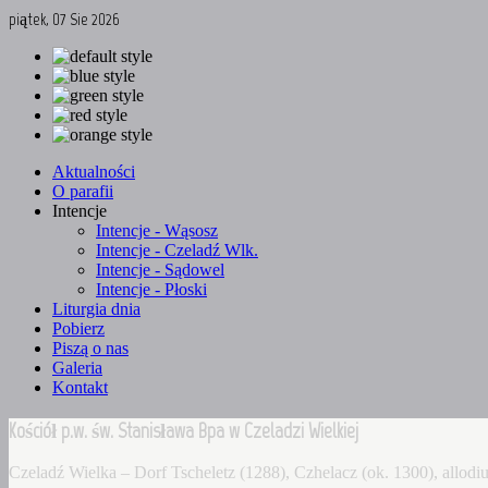
piątek, 07 Sie 2026
Aktualności
O parafii
Intencje
Intencje - Wąsosz
Intencje - Czeladź Wlk.
Intencje - Sądowel
Intencje - Płoski
Liturgia dnia
Pobierz
Piszą o nas
Galeria
Kontakt
Kościół p.w. św. Stanisława Bpa w Czeladzi Wielkiej
Czeladź Wielka – Dorf Tscheletz (1288), Czhelacz (ok. 1300), allo