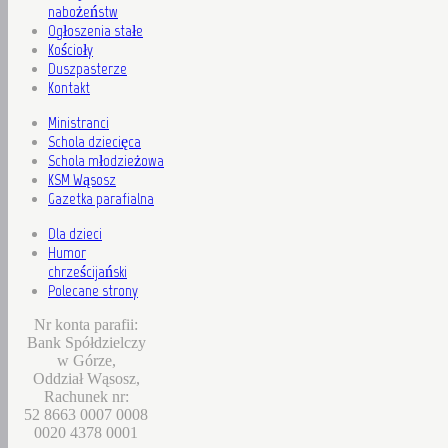
nabożeństw
Ogłoszenia stałe
Kościoły
Duszpasterze
Kontakt
Ministranci
Schola dziecięca
Schola młodzieżowa
KSM Wąsosz
Gazetka parafialna
Dla dzieci
Humor
chrześcijański
Polecane strony
Nr konta parafii:
Bank Spółdzielczy
w Górze,
Oddział Wąsosz,
Rachunek nr:
52 8663 0007 0008
0020 4378 0001