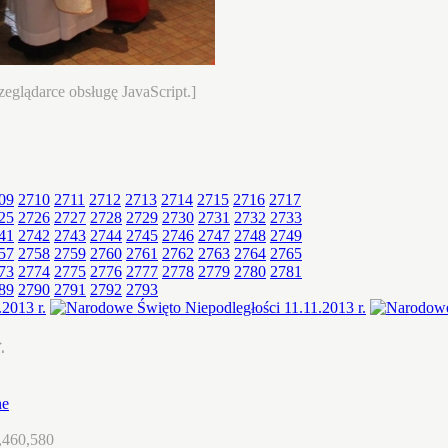
eglądarce obsługę JavaScript.]
09
2710
2711
2712
2713
2714
2715
2716
2717
25
2726
2727
2728
2729
2730
2731
2732
2733
41
2742
2743
2744
2745
2746
2747
2748
2749
57
2758
2759
2760
2761
2762
2763
2764
2765
73
2774
2775
2776
2777
2778
2779
2780
2781
89
2790
2791
2792
2793
.
ne
,460,580