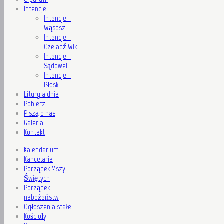
Intencje
Intencje -
Wąsosz
Intencje -
Czeladź Wlk.
Intencje -
Sądowel
Intencje -
Płoski
Liturgia dnia
Pobierz
Piszą o nas
Galeria
Kontakt
Kalendarium
Kancelaria
Porządek Mszy
Świętych
Porządek
nabożeństw
Ogłoszenia stałe
Kościoły