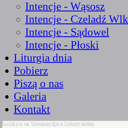
Intencje - Wąsosz
Intencje - Czeladź Wlk
Intencje - Sądowel
Intencje - Płoski
Liturgia dnia
Pobierz
Piszą o nas
Galeria
Kontakt
Kościół p.w. św. Stanisława Bpa w Czeladzi Wielkiej