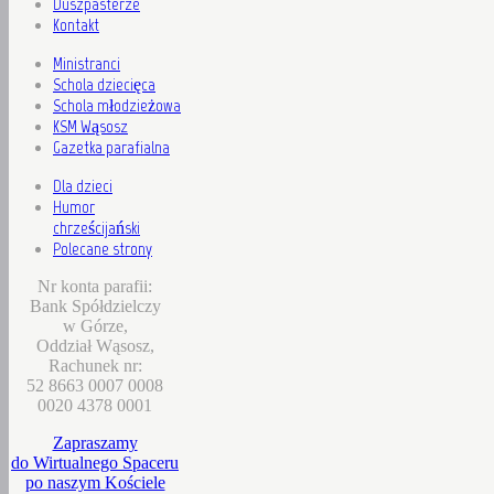
Duszpasterze
Kontakt
Ministranci
Schola dziecięca
Schola młodzieżowa
KSM Wąsosz
Gazetka parafialna
Dla dzieci
Humor
chrześcijański
Polecane strony
Nr konta parafii:
Bank Spółdzielczy
w Górze,
Oddział Wąsosz,
Rachunek nr:
52 8663 0007 0008
0020 4378 0001
Zapraszamy
do Wirtualnego Spaceru
po naszym Kościele