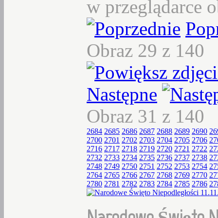
w przeglądarce o
Pop
Obraz 29 z 140
Następne
Obraz 31 z 140
2684
2685
2686
2687
2688
2689
2690
26
2700
2701
2702
2703
2704
2705
2706
27
2716
2717
2718
2719
2720
2721
2722
27
2732
2733
2734
2735
2736
2737
2738
27
2748
2749
2750
2751
2752
2753
2754
27
2764
2765
2766
2767
2768
2769
2770
27
2780
2781
2782
2783
2784
2785
2786
27
Narodowe Święto Niep