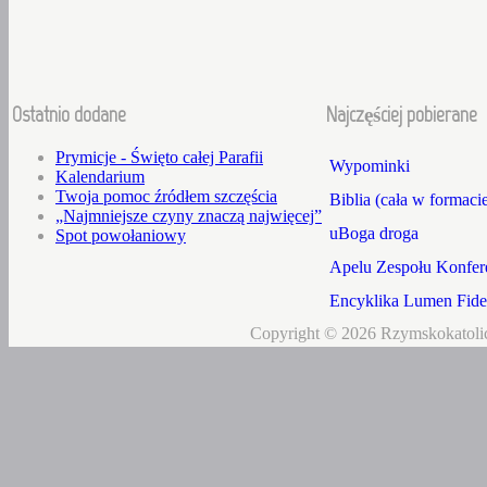
Ostatnio dodane
Najczęściej pobierane
Prymicje - Święto całej Parafii
Wypominki
Kalendarium
Twoja pomoc źródłem szczęścia
Biblia (cała w formaci
„Najmniejsze czyny znaczą najwięcej”
uBoga droga
Spot powołaniowy
Apelu Zespołu Konfere
Encyklika Lumen Fidei
Copyright © 2026 Rzymskokatolic