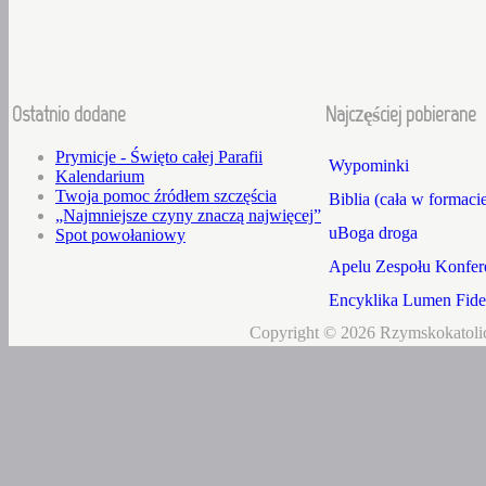
Ostatnio dodane
Najczęściej pobierane
Prymicje - Święto całej Parafii
Wypominki
Kalendarium
Twoja pomoc źródłem szczęścia
Biblia (cała w formaci
„Najmniejsze czyny znaczą najwięcej”
uBoga droga
Spot powołaniowy
Apelu Zespołu Konfere
Encyklika Lumen Fidei
Copyright © 2026 Rzymskokatolic