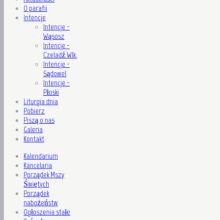
O parafii
Intencje
Intencje -
Wąsosz
Intencje -
Czeladź Wlk.
Intencje -
Sądowel
Intencje -
Płoski
Liturgia dnia
Pobierz
Piszą o nas
Galeria
Kontakt
Kalendarium
Kancelaria
Porządek Mszy
Świętych
Porządek
nabożeństw
Ogłoszenia stałe