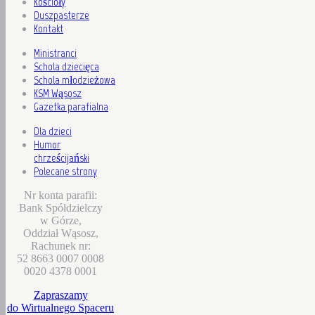
Kościoły
Duszpasterze
Kontakt
Ministranci
Schola dziecięca
Schola młodzieżowa
KSM Wąsosz
Gazetka parafialna
Dla dzieci
Humor
chrześcijański
Polecane strony
Nr konta parafii:
Bank Spółdzielczy
w Górze,
Oddział Wąsosz,
Rachunek nr:
52 8663 0007 0008
0020 4378 0001
Zapraszamy
do Wirtualnego Spaceru