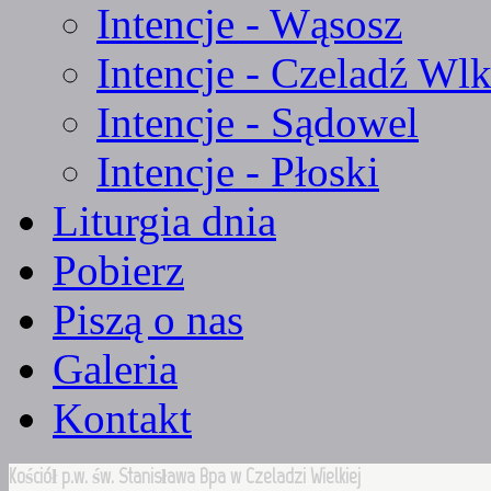
Intencje - Wąsosz
Intencje - Czeladź Wlk
Intencje - Sądowel
Intencje - Płoski
Liturgia dnia
Pobierz
Piszą o nas
Galeria
Kontakt
Kościół p.w. św. Stanisława Bpa w Czeladzi Wielkiej