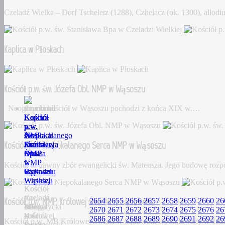
Czeladź Wielka – Dorf Tscheletz (1288), Czhelacz (ok. 1300), allo
Kaplica w Płoskach
Kościół p.w. św. Józefa Obl. NMP w Wąsoszu
Neogotycki kościół w Wąsoszu pochodzi z końca XIX w.…
Kościół
Kaplica
Kościół
Kościół
Kościół
p.w.
w
p.w.
p.w.
p.w.
św.
Płoskach
św.
Niepokalanego
NMP
Kościół p.w. Niepokalanego Serca NMP w Wąsoszu
Stanisława
Józefa
Serca
Królowej
Bpa
Obl.
NMP
Świata
w
NMP
w
w
Kościół to dawny zbór ewangelicki św. Mateusza. Jego budowę roz
Czeladzi
w
Wąsoszu
Sądowelu
Wielkiej
Wąsoszu
Kościół
Kościół
Czeladź
to
p.w.
Kościół p.w. NMP Królowej Świata w Sądowelu
2654
2655
2656
2657
2658
2659
2660
26
Wielka
Neogotycki
dawny
MB
2670
2671
2672
2673
2674
2675
2676
26
–
kościół
zbór
Królowej
2686
2687
2688
2689
2690
2691
2692
26
Kościół p.w. MB Królowej Świata w Sądowelu wybudowany w 18
Dorf
w
ewangelicki
Świata