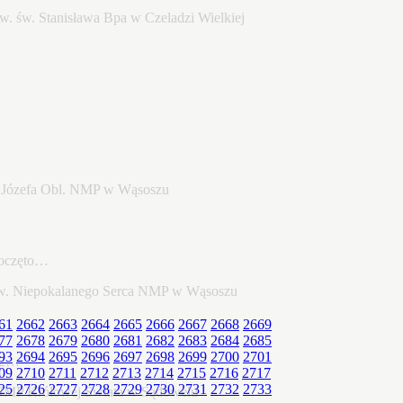
poczęto…
61
2662
2663
2664
2665
2666
2667
2668
2669
77
2678
2679
2680
2681
2682
2683
2684
2685
93
2694
2695
2696
2697
2698
2699
2700
2701
22…
09
2710
2711
2712
2713
2714
2715
2716
2717
25
2726
2727
2728
2729
2730
2731
2732
2733