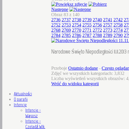
Następne
Obraz 83 z 140
2736
2737
2738
2739
2740
2741
2742
27
2752
2753
2754
2755
2756
2757
2758
27
2768
2769
2770
2771
2772
2773
2774
27
2784
2785
2786
2787
2788
2789
2790
27
Narodowe Święto Niepodległości 11.11.2013 r
Przeboje
Ostatnio dodane
-
Często ogląda
Zdjęć we wszystkich kategoriach: 3,832
Liczba wyświetleń wszystkich obrazów: 4
Wróć do widoku kategorii
Aktualności
O parafii
Intencje
Intencje -
Wąsosz
Intencje -
Czeladź Wlk.