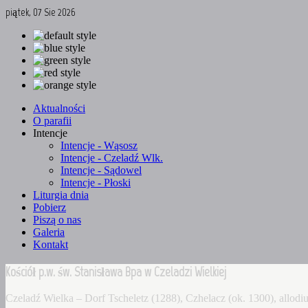
piątek, 07 Sie 2026
Aktualności
O parafii
Intencje
Intencje - Wąsosz
Intencje - Czeladź Wlk.
Intencje - Sądowel
Intencje - Płoski
Liturgia dnia
Pobierz
Piszą o nas
Galeria
Kontakt
Kościół p.w. św. Stanisława Bpa w Czeladzi Wielkiej
Czeladź Wielka – Dorf Tscheletz (1288), Czhelacz (ok. 1300), allo