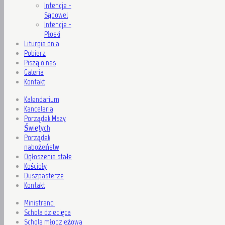
Intencje -
Sądowel
Intencje -
Płoski
Liturgia dnia
Pobierz
Piszą o nas
Galeria
Kontakt
Kalendarium
Kancelaria
Porządek Mszy
Świętych
Porządek
nabożeństw
Ogłoszenia stałe
Kościoły
Duszpasterze
Kontakt
Ministranci
Schola dziecięca
Schola młodzieżowa