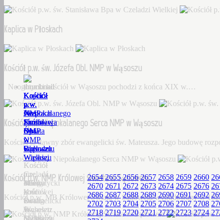
Kaplica w Płoskach
Kościół p.w. św. Józefa Obl. NMP w Wąsoszu
Neogotycki kościół w Wąsoszu pochodzi z końca XIX w.…
Kościół
Kaplica
Kościół
Kościół
Kościół
p.w.
w
p.w.
p.w.
p.w.
św.
Płoskach
św.
Niepokalanego
NMP
Kościół p.w. Niepokalanego Serca NMP w Wąsoszu
Stanisława
Józefa
Serca
Królowej
Bpa
Obl.
NMP
Świata
w
NMP
w
w
Kościół to dawny zbór ewangelicki św. Mateusza. Jego budowę roz
Czeladzi
w
Wąsoszu
Sądowelu
Wielkiej
Wąsoszu
Kościół
Kościół
Czeladź
to
p.w.
Kościół p.w. NMP Królowej Świata w Sądowelu
2654
2655
2656
2657
2658
2659
2660
26
Wielka
Neogotycki
dawny
MB
2670
2671
2672
2673
2674
2675
2676
26
–
kościół
zbór
Królowej
2686
2687
2688
2689
2690
2691
2692
26
Kościół p.w. MB Królowej Świata w Sądowelu wybudowany w 18
Dorf
w
ewangelicki
Świata
2702
2703
2704
2705
2706
2707
2708
27
Tscheletz
Wąsoszu
św.
w
2718
2719
2720
2721
2722
2723
2724
27
(1288),
pochodzi
Mateusza.
Sądowelu