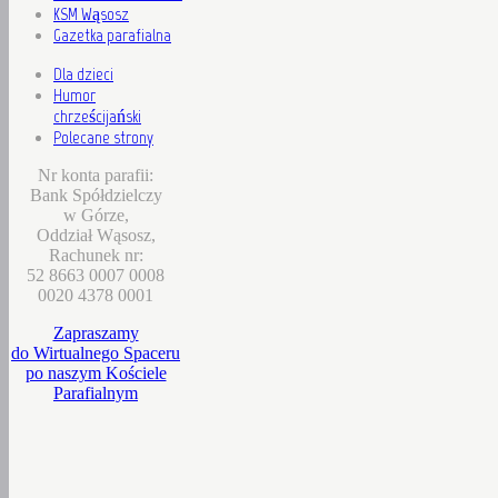
KSM Wąsosz
Gazetka parafialna
Dla dzieci
Humor
chrześcijański
Polecane strony
Nr konta parafii:
Bank Spółdzielczy
w Górze,
Oddział Wąsosz,
Rachunek nr:
52 8663 0007 0008
0020 4378 0001
Zapraszamy
do Wirtualnego Spaceru
po naszym Kościele
Parafialnym