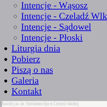
Intencje - Wąsosz
Intencje - Czeladź Wlk
Intencje - Sądowel
Intencje - Płoski
Liturgia dnia
Pobierz
Piszą o nas
Galeria
Kontakt
Kościół p.w. św. Stanisława Bpa w Czeladzi Wielkiej