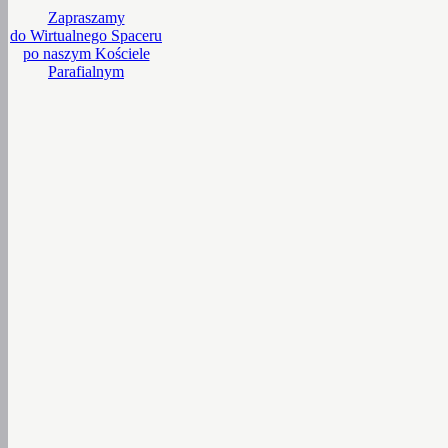
Zapraszamy
do Wirtualnego Spaceru
po naszym Kościele
Parafialnym