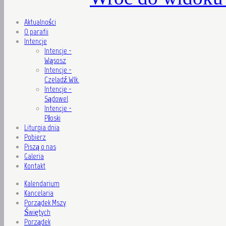
Aktualności
O parafii
Intencje
Intencje -
Wąsosz
Intencje -
Czeladź Wlk.
Intencje -
Sądowel
Intencje -
Płoski
Liturgia dnia
Pobierz
Piszą o nas
Galeria
Kontakt
Kalendarium
Kancelaria
Porządek Mszy
Świętych
Porządek