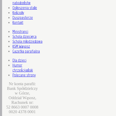
nabożeństw
Ogłoszenia stałe
Kościoły
Duszpasterze
Kontakt
Ministranci
Schola dziecięca
Schola młodzieżowa
KSM Wąsosz
Gazetka parafialna
Dla dzieci
Humor
chrześcijański
Polecane strony
Nr konta parafii:
Bank Spółdzielczy
w Górze,
Oddział Wąsosz,
Rachunek nr:
52 8663 0007 0008
0020 4378 0001