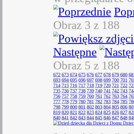
Pop
Obraz 3 z 188
Następne
Obraz 5 z 188
672
673
674
675
676
677
678
679
680
68
693
694
695
696
697
698
699
700
701
70
714
715
716
717
718
719
720
721
722
72
735
736
737
738
739
740
741
742
743
74
756
757
758
759
760
761
762
763
764
76
777
778
779
780
781
782
783
784
785
78
798
799
800
801
802
803
804
805
806
80
819
820
821
822
823
824
825
826
827
82
840
841
842
843
844
845
846
847
848
84