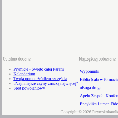
Ostatnio dodane
Najczęściej pobierane
Prymicje - Święto całej Parafii
Wypominki
Kalendarium
Twoja pomoc źródłem szczęścia
Biblia (cała w formaci
„Najmniejsze czyny znaczą najwięcej”
uBoga droga
Spot powołaniowy
Apelu Zespołu Konfere
Encyklika Lumen Fidei
Copyright © 2026 Rzymskokatolic