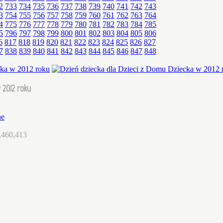
2
733
734
735
736
737
738
739
740
741
742
743
3
754
755
756
757
758
759
760
761
762
763
764
4
775
776
777
778
779
780
781
782
783
784
785
5
796
797
798
799
800
801
802
803
804
805
806
6
817
818
819
820
821
822
823
824
825
826
827
7
838
839
840
841
842
843
844
845
846
847
848
 2012 roku
ne
,460,413