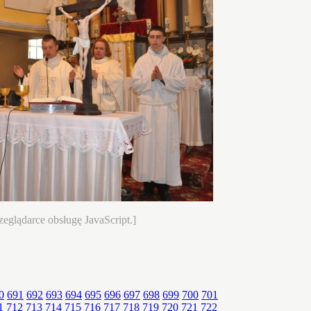
eglądarce obsługę JavaScript.]
0
691
692
693
694
695
696
697
698
699
700
701
1
712
713
714
715
716
717
718
719
720
721
722