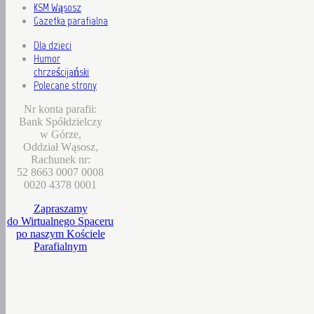
KSM Wąsosz
Gazetka parafialna
Dla dzieci
Humor
chrześcijański
Polecane strony
Nr konta parafii:
Bank Spółdzielczy
w Górze,
Oddział Wąsosz,
Rachunek nr:
52 8663 0007 0008
0020 4378 0001
Zapraszamy
do Wirtualnego Spaceru
po naszym Kościele
Parafialnym