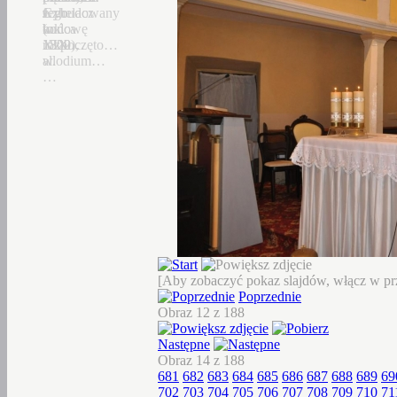
Czhelacz
z
Jego
wybudowany
(ok.
końca
budowę
w
1300),
XIX
rozpoczęto…
1822…
allodium…
w.
…
[Aby zobaczyć pokaz slajdów, włącz w prz
Poprzednie
Obraz 12 z 188
Następne
Obraz 14 z 188
681
682
683
684
685
686
687
688
689
69
702
703
704
705
706
707
708
709
710
71