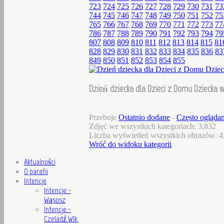
723
724
725
726
727
728
729
730
731
73
744
745
746
747
748
749
750
751
752
75
765
766
767
768
769
770
771
772
773
77
786
787
788
789
790
791
792
793
794
79
807
808
809
810
811
812
813
814
815
81
828
829
830
831
832
833
834
835
836
83
849
850
851
852
853
854
855
Dzień dziecka dla Dzieci z Domu Dziecka w
Przeboje
Ostatnio dodane
-
Często ogląda
Zdjęć we wszystkich kategoriach: 3,832
Liczba wyświetleń wszystkich obrazów: 4
Wróć do widoku kategorii
Aktualności
O parafii
Intencje
Intencje -
Wąsosz
Intencje -
Czeladź Wlk.