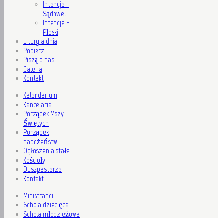
Intencje -
Sądowel
Intencje -
Płoski
Liturgia dnia
Pobierz
Piszą o nas
Galeria
Kontakt
Kalendarium
Kancelaria
Porządek Mszy
Świętych
Porządek
nabożeństw
Ogłoszenia stałe
Kościoły
Duszpasterze
Kontakt
Ministranci
Schola dziecięca
Schola młodzieżowa