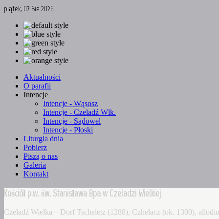
piątek, 07 Sie 2026
Aktualności
O parafii
Intencje
Intencje - Wąsosz
Intencje - Czeladź Wlk.
Intencje - Sądowel
Intencje - Płoski
Liturgia dnia
Pobierz
Piszą o nas
Galeria
Kontakt
Kościół p.w. św. Stanisława Bpa w Czeladzi Wielkiej
Czeladź Wielka – Dorf Tscheletz (1288), Czhelacz (ok. 1300), allo