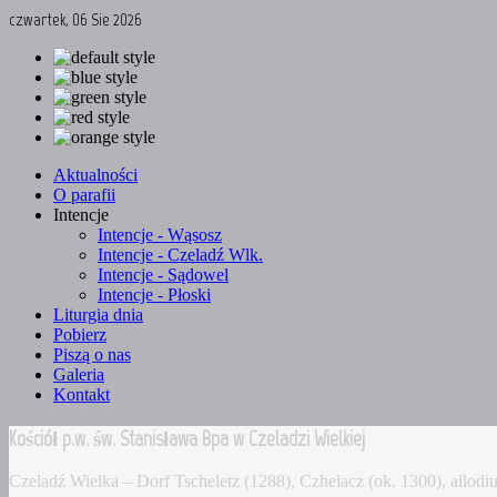
czwartek, 06 Sie 2026
Aktualności
O parafii
Intencje
Intencje - Wąsosz
Intencje - Czeladź Wlk.
Intencje - Sądowel
Intencje - Płoski
Liturgia dnia
Pobierz
Piszą o nas
Galeria
Kontakt
Kościół p.w. św. Stanisława Bpa w Czeladzi Wielkiej
Czeladź Wielka – Dorf Tscheletz (1288), Czhelacz (ok. 1300), allo