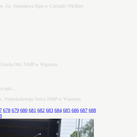
poczęto…
7
678
679
680
681
682
683
684
685
686
687
688
8
22…