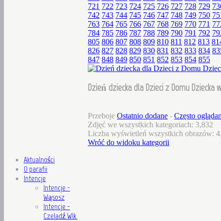
721
722
723
724
725
726
727
728
729
73
742
743
744
745
746
747
748
749
750
75
763
764
765
766
767
768
769
770
771
77
784
785
786
787
788
789
790
791
792
79
805
806
807
808
809
810
811
812
813
81
826
827
828
829
830
831
832
833
834
83
847
848
849
850
851
852
853
854
855
Dzień dziecka dla Dzieci z Domu Dziecka w
Przeboje
Ostatnio dodane
-
Często ogląda
Zdjęć we wszystkich kategoriach: 3,832
Liczba wyświetleń wszystkich obrazów: 4
Wróć do widoku kategorii
Aktualności
O parafii
Intencje
Intencje -
Wąsosz
Intencje -
Czeladź Wlk.