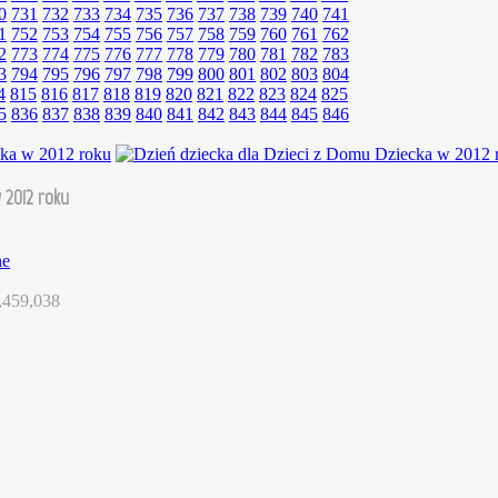
0
731
732
733
734
735
736
737
738
739
740
741
1
752
753
754
755
756
757
758
759
760
761
762
2
773
774
775
776
777
778
779
780
781
782
783
3
794
795
796
797
798
799
800
801
802
803
804
4
815
816
817
818
819
820
821
822
823
824
825
5
836
837
838
839
840
841
842
843
844
845
846
 2012 roku
ne
,459,038