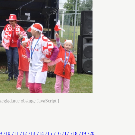
eglądarce obsługę JavaScript.]
9
710
711
712
713
714
715
716
717
718
719
720