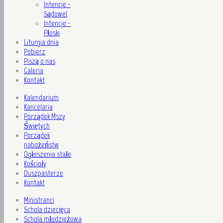
Intencje -
Sądowel
Intencje -
Płoski
Liturgia dnia
Pobierz
Piszą o nas
Galeria
Kontakt
Kalendarium
Kancelaria
Porządek Mszy
Świętych
Porządek
nabożeństw
Ogłoszenia stałe
Kościoły
Duszpasterze
Kontakt
Ministranci
Schola dziecięca
Schola młodzieżowa