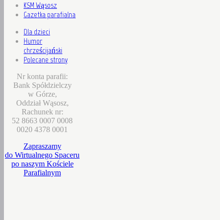
KSM Wąsosz
Gazetka parafialna
Dla dzieci
Humor
chrześcijański
Polecane strony
Nr konta parafii:
Bank Spółdzielczy
w Górze,
Oddział Wąsosz,
Rachunek nr:
52 8663 0007 0008
0020 4378 0001
Zapraszamy
do Wirtualnego Spaceru
po naszym Kościele
Parafialnym