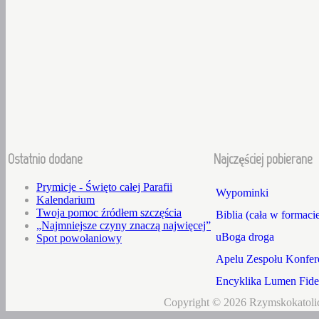
Ostatnio dodane
Najczęściej pobierane
Prymicje - Święto całej Parafii
Wypominki
Kalendarium
Twoja pomoc źródłem szczęścia
Biblia (cała w formaci
„Najmniejsze czyny znaczą najwięcej”
uBoga droga
Spot powołaniowy
Apelu Zespołu Konfere
Encyklika Lumen Fidei
Copyright © 2026 Rzymskokatolic