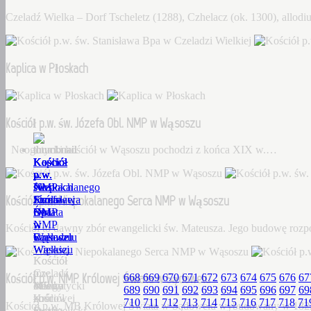
Czeladź Wielka – Dorf Tscheletz (1288), Czhelacz (ok. 1300), allo
Kaplica w Płoskach
Kościół p.w. św. Józefa Obl. NMP w Wąsoszu
Neogotycki kościół w Wąsoszu pochodzi z końca XIX w.…
Kościół
Kaplica
Kościół
Kościół
Kościół
p.w.
w
p.w.
p.w.
p.w.
św.
Płoskach
św.
Niepokalanego
NMP
Kościół p.w. Niepokalanego Serca NMP w Wąsoszu
Stanisława
Józefa
Serca
Królowej
Bpa
Obl.
NMP
Świata
w
NMP
w
w
Kościół to dawny zbór ewangelicki św. Mateusza. Jego budowę roz
Czeladzi
w
Wąsoszu
Sądowelu
Wielkiej
Wąsoszu
Kościół
Kościół
Czeladź
to
p.w.
Kościół p.w. NMP Królowej Świata w Sądowelu
668
669
670
671
672
673
674
675
676
67
Wielka
Neogotycki
dawny
MB
689
690
691
692
693
694
695
696
697
69
–
kościół
zbór
Królowej
710
711
712
713
714
715
716
717
718
71
Kościół p.w. MB Królowej Świata w Sądowelu wybudowany w 18
Dorf
w
ewangelicki
Świata