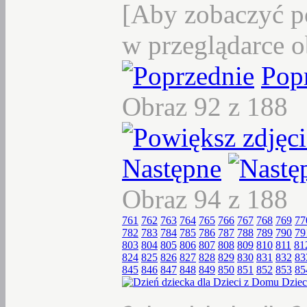
[Aby zobaczyć p
w przeglądarce o
Pop
Obraz 92 z 188
Następne
Obraz 94 z 188
761
762
763
764
765
766
767
768
769
77
782
783
784
785
786
787
788
789
790
79
803
804
805
806
807
808
809
810
811
81
824
825
826
827
828
829
830
831
832
83
845
846
847
848
849
850
851
852
853
85