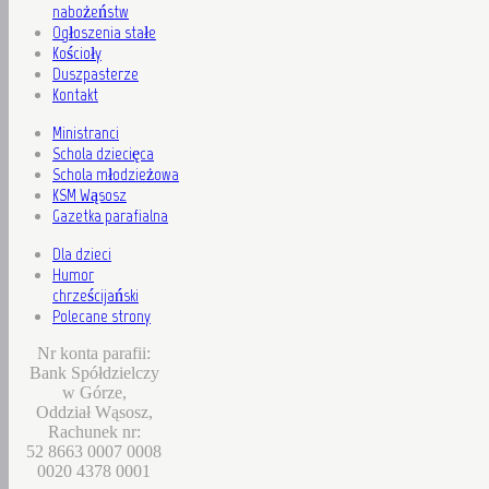
nabożeństw
Ogłoszenia stałe
Kościoły
Duszpasterze
Kontakt
Ministranci
Schola dziecięca
Schola młodzieżowa
KSM Wąsosz
Gazetka parafialna
Dla dzieci
Humor
chrześcijański
Polecane strony
Nr konta parafii:
Bank Spółdzielczy
w Górze,
Oddział Wąsosz,
Rachunek nr:
52 8663 0007 0008
0020 4378 0001