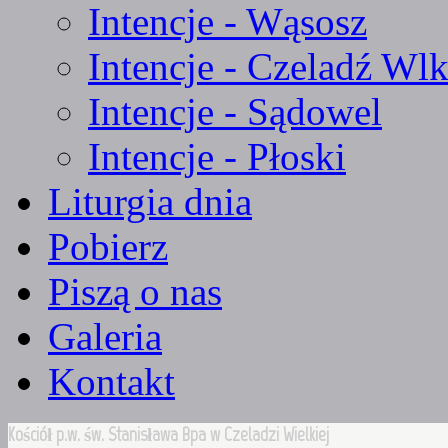
Intencje - Wąsosz
Intencje - Czeladź Wlk
Intencje - Sądowel
Intencje - Płoski
Liturgia dnia
Pobierz
Piszą o nas
Galeria
Kontakt
Kościół p.w. św. Stanisława Bpa w Czeladzi Wielkiej