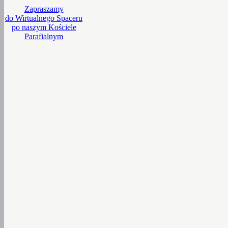
Zapraszamy
do Wirtualnego Spaceru
po naszym Kościele
Parafialnym