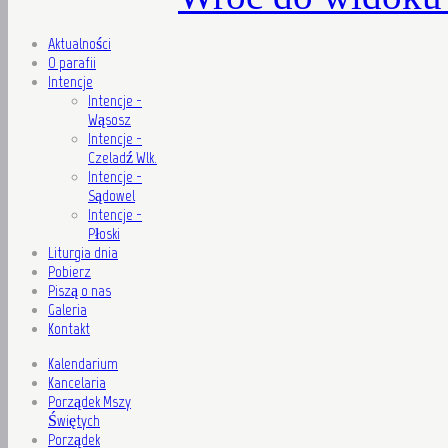
Aktualności
O parafii
Intencje
Intencje -
Wąsosz
Intencje -
Czeladź Wlk.
Intencje -
Sądowel
Intencje -
Płoski
Liturgia dnia
Pobierz
Piszą o nas
Galeria
Kontakt
Kalendarium
Kancelaria
Porządek Mszy
Świętych
Porządek