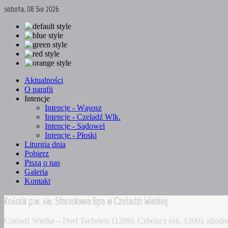
sobota, 08 Sie 2026
Aktualności
O parafii
Intencje
Intencje - Wąsosz
Intencje - Czeladź Wlk.
Intencje - Sądowel
Intencje - Płoski
Liturgia dnia
Pobierz
Piszą o nas
Galeria
Kontakt
Kościół p.w. św. Stanisława Bpa w Czeladzi Wielkiej
Czeladź Wielka – Dorf Tscheletz (1288), Czhelacz (ok. 1300), allo