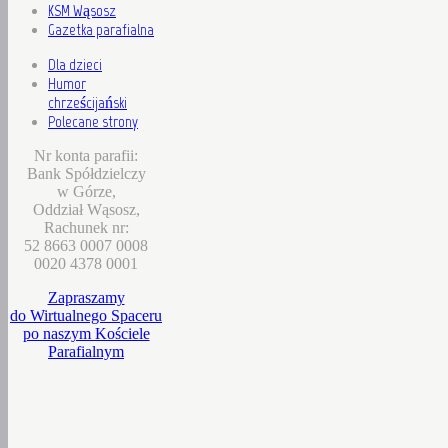
KSM Wąsosz
Gazetka parafialna
Dla dzieci
Humor
chrześcijański
Polecane strony
Nr konta parafii:
Bank Spółdzielczy
w Górze,
Oddział Wąsosz,
Rachunek nr:
52 8663 0007 0008
0020 4378 0001
Zapraszamy
do Wirtualnego Spaceru
po naszym Kościele
Parafialnym