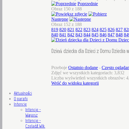
Poprzednie
Obraz 150 z 188
Następne
Obraz 152 z 188
819
820
821
822
823
824
825
826
827
82
840
841
842
843
844
845
846
847
848
84
Dzień dziecka dla Dzieci z Domu Dziecka w
Przeboje
Ostatnio dodane
-
Często ogląda
Zdjęć we wszystkich kategoriach: 3,832
Liczba wyświetleń wszystkich obrazów: 4
Wróć do widoku kategorii
Aktualności
O parafii
Intencje
Intencje -
Wąsosz
Intencje -
Czeladź Wlk.