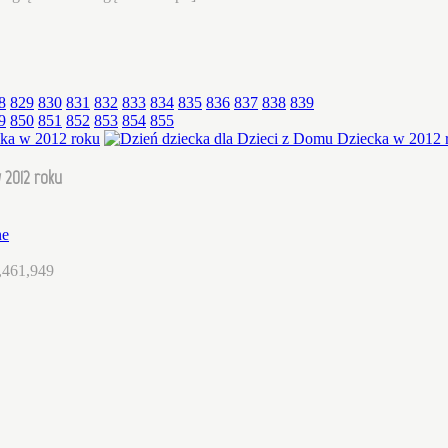
8
829
830
831
832
833
834
835
836
837
838
839
9
850
851
852
853
854
855
 2012 roku
ne
,461,949