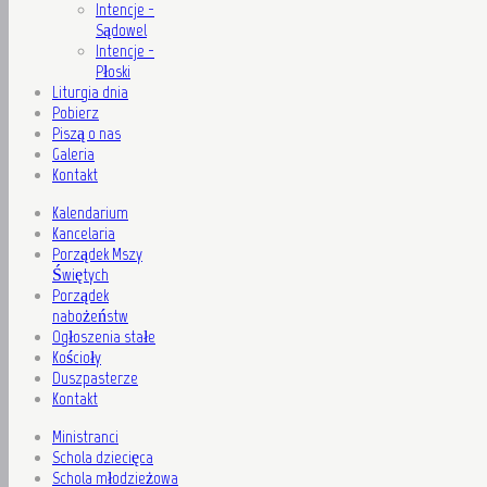
Intencje -
Sądowel
Intencje -
Płoski
Liturgia dnia
Pobierz
Piszą o nas
Galeria
Kontakt
Kalendarium
Kancelaria
Porządek Mszy
Świętych
Porządek
nabożeństw
Ogłoszenia stałe
Kościoły
Duszpasterze
Kontakt
Ministranci
Schola dziecięca
Schola młodzieżowa