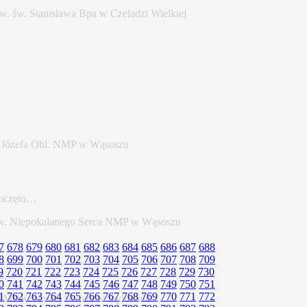
poczęto…
7
678
679
680
681
682
683
684
685
686
687
688
8
699
700
701
702
703
704
705
706
707
708
709
9
720
721
722
723
724
725
726
727
728
729
730
22…
0
741
742
743
744
745
746
747
748
749
750
751
1
762
763
764
765
766
767
768
769
770
771
772