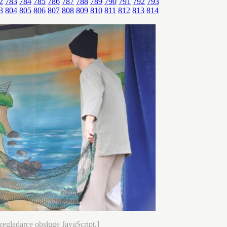
2
783
784
785
786
787
788
789
790
791
792
793
3
804
805
806
807
808
809
810
811
812
813
814
eglądarce obsługę JavaScript.]