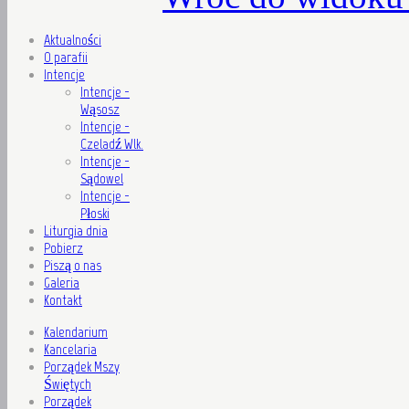
Aktualności
O parafii
Intencje
Intencje -
Wąsosz
Intencje -
Czeladź Wlk.
Intencje -
Sądowel
Intencje -
Płoski
Liturgia dnia
Pobierz
Piszą o nas
Galeria
Kontakt
Kalendarium
Kancelaria
Porządek Mszy
Świętych
Porządek