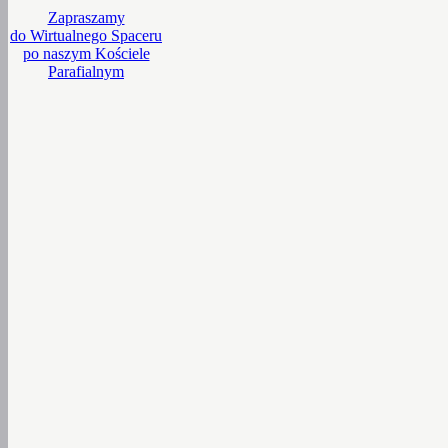
Zapraszamy
do Wirtualnego Spaceru
po naszym Kościele
Parafialnym