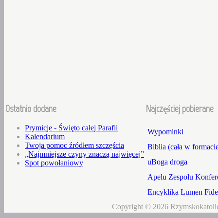
Ostatnio dodane
Najczęściej pobierane
Prymicje - Święto całej Parafii
Wypominki
Kalendarium
Twoja pomoc źródłem szczęścia
Biblia (cała w formaci
„Najmniejsze czyny znaczą najwięcej”
uBoga droga
Spot powołaniowy
Apelu Zespołu Konfere
Encyklika Lumen Fidei
Copyright © 2026 Rzymskokatolic