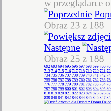
w przeglądarce o
Pop
Obraz 23 z 188
Następne
Obraz 25 z 188
692
693
694
695
696
697
698
699
700
70
713
714
715
716
717
718
719
720
721
72
734
735
736
737
738
739
740
741
742
74
755
756
757
758
759
760
761
762
763
76
776
777
778
779
780
781
782
783
784
78
797
798
799
800
801
802
803
804
805
80
818
819
820
821
822
823
824
825
826
82
839
840
841
842
843
844
845
846
847
84