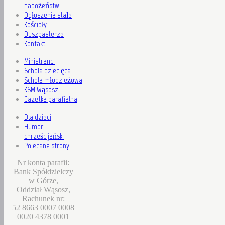
nabożeństw
Ogłoszenia stałe
Kościoły
Duszpasterze
Kontakt
Ministranci
Schola dziecięca
Schola młodzieżowa
KSM Wąsosz
Gazetka parafialna
Dla dzieci
Humor
chrześcijański
Polecane strony
Nr konta parafii:
Bank Spółdzielczy
w Górze,
Oddział Wąsosz,
Rachunek nr:
52 8663 0007 0008
0020 4378 0001