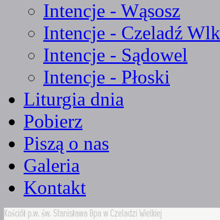
Intencje - Wąsosz
Intencje - Czeladź Wlk
Intencje - Sądowel
Intencje - Płoski
Liturgia dnia
Pobierz
Piszą o nas
Galeria
Kontakt
Kościół p.w. św. Stanisława Bpa w Czeladzi Wielkiej