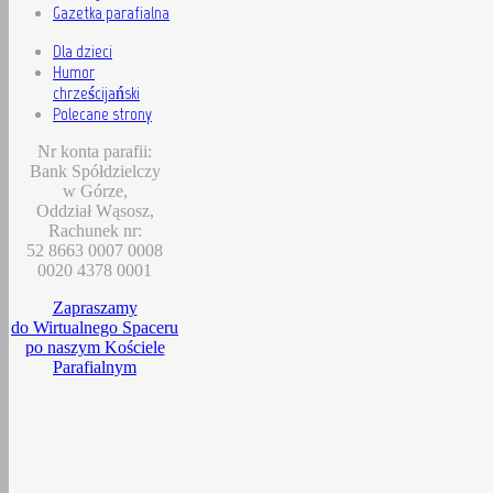
Gazetka parafialna
Dla dzieci
Humor
chrześcijański
Polecane strony
Nr konta parafii:
Bank Spółdzielczy
w Górze,
Oddział Wąsosz,
Rachunek nr:
52 8663 0007 0008
0020 4378 0001
Zapraszamy
do Wirtualnego Spaceru
po naszym Kościele
Parafialnym