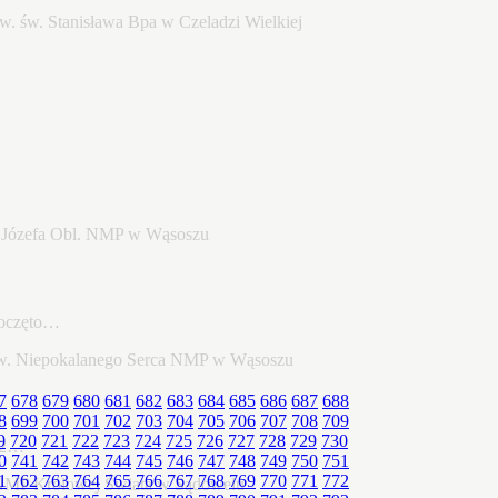
poczęto…
7
678
679
680
681
682
683
684
685
686
687
688
8
699
700
701
702
703
704
705
706
707
708
709
9
720
721
722
723
724
725
726
727
728
729
730
22…
0
741
742
743
744
745
746
747
748
749
750
751
1
762
763
764
765
766
767
768
769
770
771
772