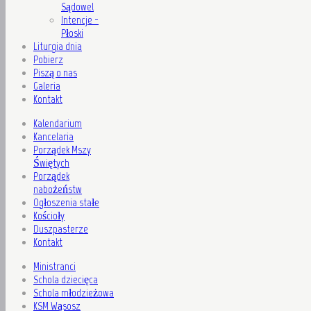
Sądowel
Intencje -
Płoski
Liturgia dnia
Pobierz
Piszą o nas
Galeria
Kontakt
Kalendarium
Kancelaria
Porządek Mszy
Świętych
Porządek
nabożeństw
Ogłoszenia stałe
Kościoły
Duszpasterze
Kontakt
Ministranci
Schola dziecięca
Schola młodzieżowa
KSM Wąsosz