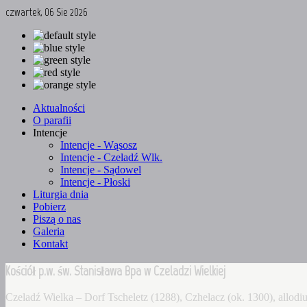
czwartek, 06 Sie 2026
Aktualności
O parafii
Intencje
Intencje - Wąsosz
Intencje - Czeladź Wlk.
Intencje - Sądowel
Intencje - Płoski
Liturgia dnia
Pobierz
Piszą o nas
Galeria
Kontakt
Kościół p.w. św. Stanisława Bpa w Czeladzi Wielkiej
Czeladź Wielka – Dorf Tscheletz (1288), Czhelacz (ok. 1300), allo