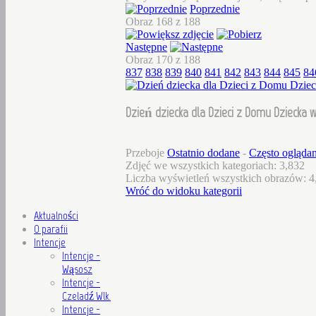
Poprzednie
Obraz 168 z 188
Następne
Obraz 170 z 188
837
838
839
840
841
842
843
844
845
84
Dzień dziecka dla Dzieci z Domu Dziecka w
Przeboje
Ostatnio dodane
-
Często ogląda
Zdjęć we wszystkich kategoriach: 3,832
Liczba wyświetleń wszystkich obrazów: 4
Wróć do widoku kategorii
Aktualności
O parafii
Intencje
Intencje -
Wąsosz
Intencje -
Czeladź Wlk.
Intencje -