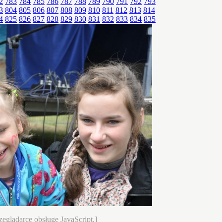
2
783
784
785
786
787
788
789
790
791
792
793
3
804
805
806
807
808
809
810
811
812
813
814
4
825
826
827
828
829
830
831
832
833
834
835
eglądarce obsługę JavaScript.]