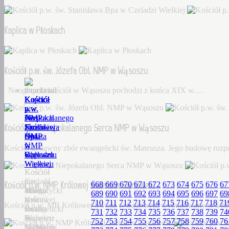
Kaplica w Płoskach
Kościół p.w. św. Józefa Obl. NMP w Wąsoszu
Neogotycki kościół w Wąsoszu pochodzi z końca XIX w.…
Kościół
Kaplica
Kościół
Kościół
Kościół
p.w.
w
p.w.
p.w.
p.w.
św.
Płoskach
św.
Niepokalanego
NMP
Kościół p.w. Niepokalanego Serca NMP w Wąsoszu
Stanisława
Józefa
Serca
Królowej
Bpa
Obl.
NMP
Świata
w
NMP
w
w
Kościół to dawny zbór ewangelicki św. Mateusza. Jego budowę roz
Czeladzi
w
Wąsoszu
Sądowelu
Wielkiej
Wąsoszu
Kościół
Kościół
Czeladź
to
p.w.
Kościół p.w. NMP Królowej Świata w Sądowelu
668
669
670
671
672
673
674
675
676
67
Wielka
Neogotycki
dawny
MB
689
690
691
692
693
694
695
696
697
69
–
kościół
zbór
Królowej
710
711
712
713
714
715
716
717
718
71
Kościół p.w. MB Królowej Świata w Sądowelu wybudowany w 18
Dorf
w
ewangelicki
Świata
731
732
733
734
735
736
737
738
739
74
Tscheletz
Wąsoszu
św.
w
752
753
754
755
756
757
758
759
760
76
(1288),
pochodzi
Mateusza.
Sądowelu