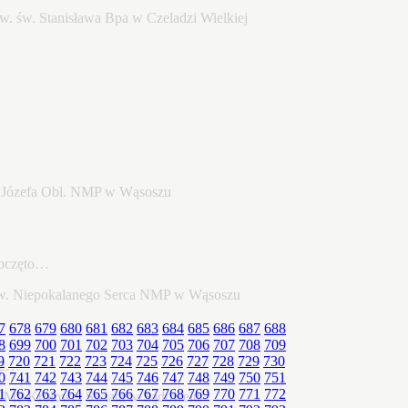
poczęto…
7
678
679
680
681
682
683
684
685
686
687
688
8
699
700
701
702
703
704
705
706
707
708
709
9
720
721
722
723
724
725
726
727
728
729
730
22…
0
741
742
743
744
745
746
747
748
749
750
751
1
762
763
764
765
766
767
768
769
770
771
772