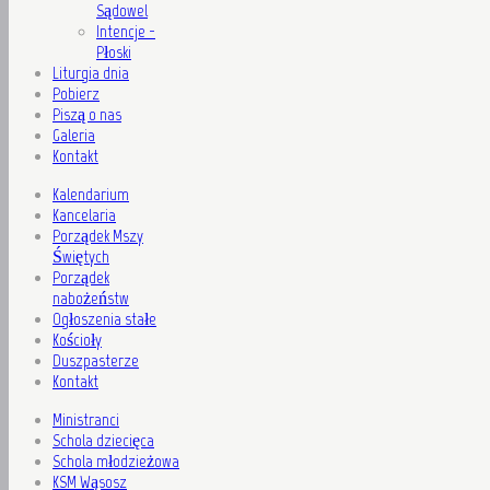
Sądowel
Intencje -
Płoski
Liturgia dnia
Pobierz
Piszą o nas
Galeria
Kontakt
Kalendarium
Kancelaria
Porządek Mszy
Świętych
Porządek
nabożeństw
Ogłoszenia stałe
Kościoły
Duszpasterze
Kontakt
Ministranci
Schola dziecięca
Schola młodzieżowa
KSM Wąsosz