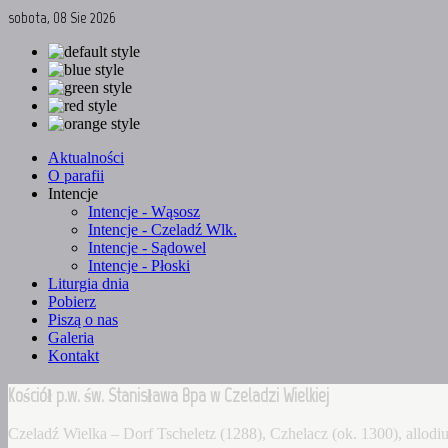
sobota, 08 Sie 2026
Aktualności
O parafii
Intencje
Intencje - Wąsosz
Intencje - Czeladź Wlk.
Intencje - Sądowel
Intencje - Płoski
Liturgia dnia
Pobierz
Piszą o nas
Galeria
Kontakt
Kościół p.w. św. Stanisława Bpa w Czeladzi Wielkiej
Czeladź Wielka – Dorf Tscheletz (1288), Czhelacz (ok. 1300), allo