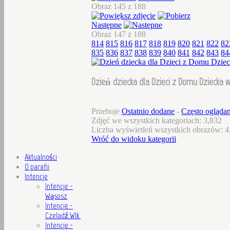
Obraz 145 z 188
Następne
Obraz 147 z 188
814
815
816
817
818
819
820
821
822
82
835
836
837
838
839
840
841
842
843
84
Dzień dziecka dla Dzieci z Domu Dziecka w
Przeboje
Ostatnio dodane
-
Często ogląda
Zdjęć we wszystkich kategoriach: 3,832
Liczba wyświetleń wszystkich obrazów: 4
Wróć do widoku kategorii
Aktualności
O parafii
Intencje
Intencje -
Wąsosz
Intencje -
Czeladź Wlk.
Intencje -