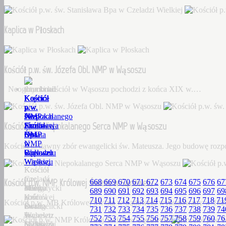
Kaplica w Płoskach
Kościół p.w. św. Józefa Obl. NMP w Wąsoszu
Neogotycki kościół w Wąsoszu pochodzi z końca XIX w.…
Kościół
Kaplica
Kościół
Kościół
Kościół
p.w.
w
p.w.
p.w.
p.w.
św.
Płoskach
św.
Niepokalanego
NMP
Kościół p.w. Niepokalanego Serca NMP w Wąsoszu
Stanisława
Józefa
Serca
Królowej
Bpa
Obl.
NMP
Świata
w
NMP
w
w
Kościół to dawny zbór ewangelicki św. Mateusza. Jego budowę roz
Czeladzi
w
Wąsoszu
Sądowelu
Wielkiej
Wąsoszu
Kościół
Kościół
Czeladź
to
p.w.
Kościół p.w. NMP Królowej Świata w Sądowelu
668
669
670
671
672
673
674
675
676
67
Wielka
Neogotycki
dawny
MB
689
690
691
692
693
694
695
696
697
69
–
kościół
zbór
Królowej
710
711
712
713
714
715
716
717
718
71
Kościół p.w. MB Królowej Świata w Sądowelu wybudowany w 18
Dorf
w
ewangelicki
Świata
731
732
733
734
735
736
737
738
739
74
Tscheletz
Wąsoszu
św.
w
752
753
754
755
756
757
758
759
760
76
(1288),
pochodzi
Mateusza.
Sądowelu