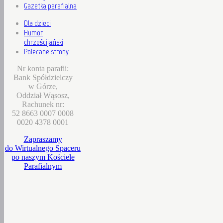
Gazetka parafialna
Dla dzieci
Humor
chrześcijański
Polecane strony
Nr konta parafii:
Bank Spółdzielczy
w Górze,
Oddział Wąsosz,
Rachunek nr:
52 8663 0007 0008
0020 4378 0001
Zapraszamy
do Wirtualnego Spaceru
po naszym Kościele
Parafialnym