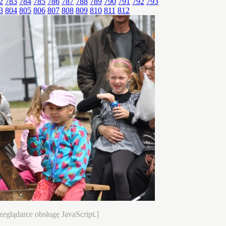
2
783
784
785
786
787
788
789
790
791
792
793
3
804
805
806
807
808
809
810
811
812
eglądarce obsługę JavaScript.]