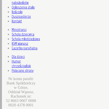
nabożeństw
Ogłoszenia stałe
Kościoły
Duszpasterze
Kontakt
Ministranci
Schola dziecięca
Schola młodzieżowa
KSM Wąsosz
Gazetka parafialna
Dla dzieci
Humor
chrześcijański
Polecane strony
Nr konta parafii:
Bank Spółdzielczy
w Górze,
Oddział Wąsosz,
Rachunek nr:
52 8663 0007 0008
0020 4378 0001