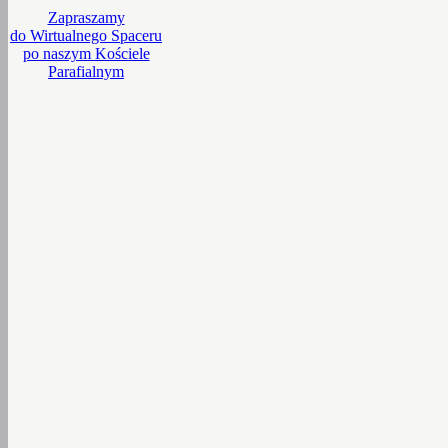
Zapraszamy
do Wirtualnego Spaceru
po naszym Kościele
Parafialnym