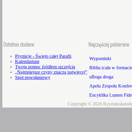
Ostatnio dodane
Najczęściej pobierane
Prymicje - Święto całej Parafii
Wypominki
Kalendarium
Twoja pomoc źródłem szczęścia
Biblia (cała w formaci
„Najmniejsze czyny znaczą najwięcej”
uBoga droga
Spot powołaniowy
Apelu Zespołu Konfere
Encyklika Lumen Fidei
Copyright © 2026 Rzymskokatolic