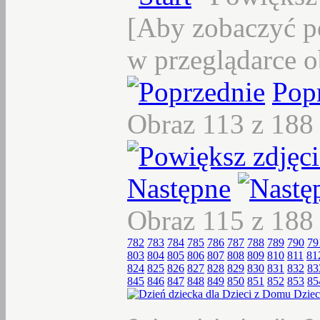
[Aby zobaczyć p
w przeglądarce o
Pop
Obraz 113 z 18
Następne
Obraz 115 z 18
782
783
784
785
786
787
788
789
790
79
803
804
805
806
807
808
809
810
811
81
824
825
826
827
828
829
830
831
832
83
845
846
847
848
849
850
851
852
853
85