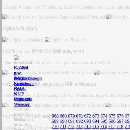
Czeladź Wielka – Dorf Tscheletz (1288), Czhelacz (ok. 1300), allo
Kaplica w Płoskach
Kościół p.w. św. Józefa Obl. NMP w Wąsoszu
Neogotycki kościół w Wąsoszu pochodzi z końca XIX w.…
Kościół
Kaplica
Kościół
Kościół
Kościół
p.w.
w
p.w.
p.w.
p.w.
św.
Płoskach
św.
Niepokalanego
NMP
Kościół p.w. Niepokalanego Serca NMP w Wąsoszu
Stanisława
Józefa
Serca
Królowej
Bpa
Obl.
NMP
Świata
w
NMP
w
w
Kościół to dawny zbór ewangelicki św. Mateusza. Jego budowę roz
Czeladzi
w
Wąsoszu
Sądowelu
Wielkiej
Wąsoszu
Kościół
Kościół
Czeladź
to
p.w.
Kościół p.w. NMP Królowej Świata w Sądowelu
668
669
670
671
672
673
674
675
676
67
Wielka
Neogotycki
dawny
MB
689
690
691
692
693
694
695
696
697
69
–
kościół
zbór
Królowej
710
711
712
713
714
715
716
717
718
71
Kościół p.w. MB Królowej Świata w Sądowelu wybudowany w 18
Dorf
w
ewangelicki
Świata