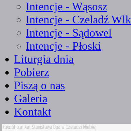
Intencje - Wąsosz
Intencje - Czeladź Wlk
Intencje - Sądowel
Intencje - Płoski
Liturgia dnia
Pobierz
Piszą o nas
Galeria
Kontakt
Kościół p.w. św. Stanisława Bpa w Czeladzi Wielkiej