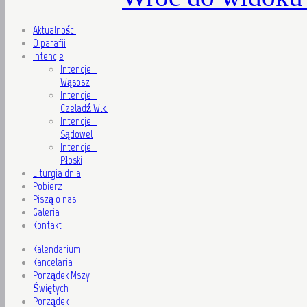
Aktualności
O parafii
Intencje
Intencje -
Wąsosz
Intencje -
Czeladź Wlk.
Intencje -
Sądowel
Intencje -
Płoski
Liturgia dnia
Pobierz
Piszą o nas
Galeria
Kontakt
Kalendarium
Kancelaria
Porządek Mszy
Świętych
Porządek