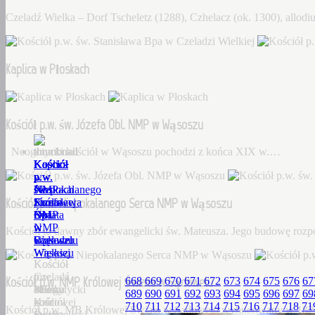
Czeladź Wielka – Dorf Tscheletz (1288), Czhelacz (ok. 1300), allo
Kaplica w Płoskach
Kościół p.w. św. Józefa Obl. NMP w Wąsoszu
Neogotycki kościół w Wąsoszu pochodzi z końca XIX w.…
Kościół
Kaplica
Kościół
Kościół
Kościół
p.w.
w
p.w.
p.w.
p.w.
św.
Płoskach
św.
Niepokalanego
NMP
Kościół p.w. Niepokalanego Serca NMP w Wąsoszu
Stanisława
Józefa
Serca
Królowej
Bpa
Obl.
NMP
Świata
w
NMP
w
w
Kościół to dawny zbór ewangelicki św. Mateusza. Jego budowę roz
Czeladzi
w
Wąsoszu
Sądowelu
Wielkiej
Wąsoszu
Kościół
Kościół
Czeladź
to
p.w.
Kościół p.w. NMP Królowej Świata w Sądowelu
668
669
670
671
672
673
674
675
676
67
Wielka
Neogotycki
dawny
MB
689
690
691
692
693
694
695
696
697
69
–
kościół
zbór
Królowej
710
711
712
713
714
715
716
717
718
71
Kościół p.w. MB Królowej Świata w Sądowelu wybudowany w 18
Dorf
w
ewangelicki
Świata