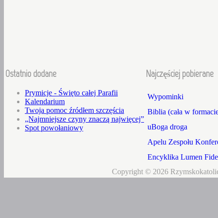
Ostatnio dodane
Najczęściej pobierane
Prymicje - Święto całej Parafii
Wypominki
Kalendarium
Twoja pomoc źródłem szczęścia
Biblia (cała w formaci
„Najmniejsze czyny znaczą najwięcej”
uBoga droga
Spot powołaniowy
Apelu Zespołu Konfere
Encyklika Lumen Fidei
Copyright © 2026 Rzymskokatolic