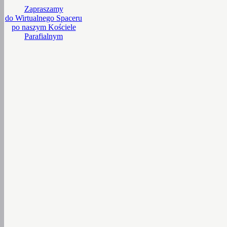
Zapraszamy
do Wirtualnego Spaceru
po naszym Kościele
Parafialnym