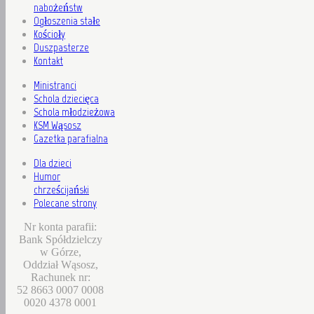
nabożeństw
Ogłoszenia stałe
Kościoły
Duszpasterze
Kontakt
Ministranci
Schola dziecięca
Schola młodzieżowa
KSM Wąsosz
Gazetka parafialna
Dla dzieci
Humor
chrześcijański
Polecane strony
Nr konta parafii:
Bank Spółdzielczy
w Górze,
Oddział Wąsosz,
Rachunek nr:
52 8663 0007 0008
0020 4378 0001