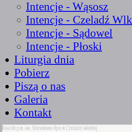
Intencje - Wąsosz
Intencje - Czeladź Wlk
Intencje - Sądowel
Intencje - Płoski
Liturgia dnia
Pobierz
Piszą o nas
Galeria
Kontakt
Kościół p.w. św. Stanisława Bpa w Czeladzi Wielkiej