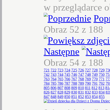
w przeglądarce o
Pop
Obraz 52 z 188
Następne
Obraz 54 z 188
721
722
723
724
725
726
727
728
729
73
742
743
744
745
746
747
748
749
750
75
763
764
765
766
767
768
769
770
771
77
784
785
786
787
788
789
790
791
792
79
805
806
807
808
809
810
811
812
813
81
826
827
828
829
830
831
832
833
834
83
847
848
849
850
851
852
853
854
855