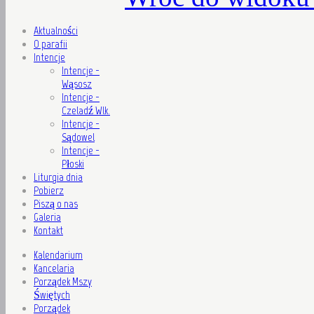
Aktualności
O parafii
Intencje
Intencje -
Wąsosz
Intencje -
Czeladź Wlk.
Intencje -
Sądowel
Intencje -
Płoski
Liturgia dnia
Pobierz
Piszą o nas
Galeria
Kontakt
Kalendarium
Kancelaria
Porządek Mszy
Świętych
Porządek