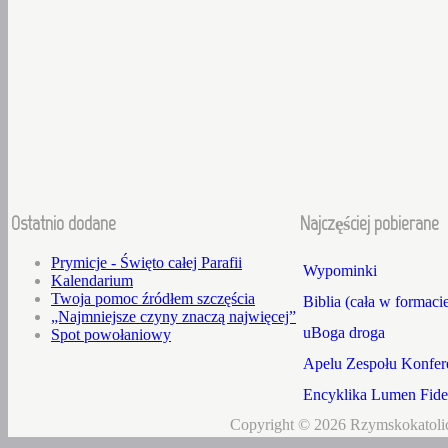
Ostatnio dodane
Najczęściej pobierane
Prymicje - Święto całej Parafii
Wypominki
Kalendarium
Twoja pomoc źródłem szczęścia
Biblia (cała w formaci
„Najmniejsze czyny znaczą najwięcej”
uBoga droga
Spot powołaniowy
Apelu Zespołu Konfere
Encyklika Lumen Fidei
Copyright © 2026 Rzymskokatolic