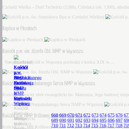
Czeladź Wielka – Dorf Tscheletz (1288), Czhelacz (ok. 1300), allo
Kaplica w Płoskach
Kościół p.w. św. Józefa Obl. NMP w Wąsoszu
Neogotycki kościół w Wąsoszu pochodzi z końca XIX w.…
Kościół
Kaplica
Kościół
Kościół
Kościół
p.w.
w
p.w.
p.w.
p.w.
św.
Płoskach
św.
Niepokalanego
NMP
Kościół p.w. Niepokalanego Serca NMP w Wąsoszu
Stanisława
Józefa
Serca
Królowej
Bpa
Obl.
NMP
Świata
w
NMP
w
w
Kościół to dawny zbór ewangelicki św. Mateusza. Jego budowę roz
Czeladzi
w
Wąsoszu
Sądowelu
Wielkiej
Wąsoszu
Kościół
Kościół
Czeladź
to
p.w.
Kościół p.w. NMP Królowej Świata w Sądowelu
668
669
670
671
672
673
674
675
676
67
Wielka
Neogotycki
dawny
MB
689
690
691
692
693
694
695
696
697
69
–
kościół
zbór
Królowej
710
711
712
713
714
715
716
717
718
71
Kościół p.w. MB Królowej Świata w Sądowelu wybudowany w 18
Dorf
w
ewangelicki
Świata