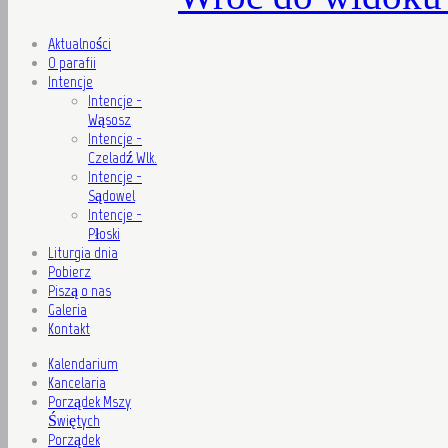
Aktualności
O parafii
Intencje
Intencje -
Wąsosz
Intencje -
Czeladź Wlk.
Intencje -
Sądowel
Intencje -
Płoski
Liturgia dnia
Pobierz
Piszą o nas
Galeria
Kontakt
Kalendarium
Kancelaria
Porządek Mszy
Świętych
Porządek