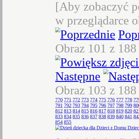
[Aby zobaczyć p
w przeglądarce o
Pop
Obraz 101 z 18
Następne
Obraz 103 z 18
770
771
772
773
774
775
776
777
778
77
791
792
793
794
795
796
797
798
799
80
812
813
814
815
816
817
818
819
820
82
833
834
835
836
837
838
839
840
841
84
854
855