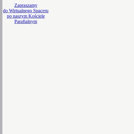
Zapraszamy
do Wirtualnego Spaceru
po naszym Kościele
Parafialnym