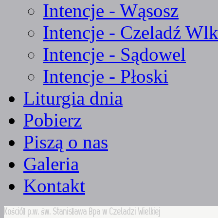
Intencje - Wąsosz
Intencje - Czeladź Wlk
Intencje - Sądowel
Intencje - Płoski
Liturgia dnia
Pobierz
Piszą o nas
Galeria
Kontakt
Kościół p.w. św. Stanisława Bpa w Czeladzi Wielkiej