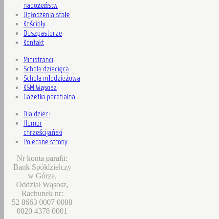
nabożeństw
Ogłoszenia stałe
Kościoły
Duszpasterze
Kontakt
Ministranci
Schola dziecięca
Schola młodzieżowa
KSM Wąsosz
Gazetka parafialna
Dla dzieci
Humor
chrześcijański
Polecane strony
Nr konta parafii:
Bank Spółdzielczy
w Górze,
Oddział Wąsosz,
Rachunek nr:
52 8663 0007 0008
0020 4378 0001