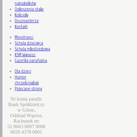
nabożeństw
Ogłoszenia stałe
Kościoły
Duszpasterze
Kontakt
Ministranci
Schola dziecięca
Schola młodzieżowa
KSM Wąsosz
Gazetka parafialna
Dla dzieci
Humor
chrześcijański
Polecane strony
Nr konta parafii:
Bank Spółdzielczy
w Górze,
Oddział Wąsosz,
Rachunek nr:
52 8663 0007 0008
0020 4378 0001