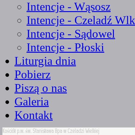
Intencje - Wąsosz
Intencje - Czeladź Wlk
Intencje - Sądowel
Intencje - Płoski
Liturgia dnia
Pobierz
Piszą o nas
Galeria
Kontakt
Kościół p.w. św. Stanisława Bpa w Czeladzi Wielkiej