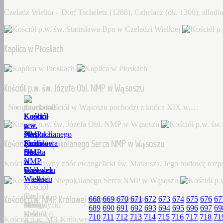
Czeladź Wielka – Dorf Tscheletz (1288), Czhelacz (ok. 1300), allo
Kaplica w Płoskach
Kościół p.w. św. Józefa Obl. NMP w Wąsoszu
Neogotycki kościół w Wąsoszu pochodzi z końca XIX w.…
Kościół
Kaplica
Kościół
Kościół
Kościół
p.w.
w
p.w.
p.w.
p.w.
św.
Płoskach
św.
Niepokalanego
NMP
Kościół p.w. Niepokalanego Serca NMP w Wąsoszu
Stanisława
Józefa
Serca
Królowej
Bpa
Obl.
NMP
Świata
w
NMP
w
w
Kościół to dawny zbór ewangelicki św. Mateusza. Jego budowę roz
Czeladzi
w
Wąsoszu
Sądowelu
Wielkiej
Wąsoszu
Kościół
Kościół
Czeladź
to
p.w.
Kościół p.w. NMP Królowej Świata w Sądowelu
668
669
670
671
672
673
674
675
676
67
Wielka
Neogotycki
dawny
MB
689
690
691
692
693
694
695
696
697
69
–
kościół
zbór
Królowej
710
711
712
713
714
715
716
717
718
71
Kościół p.w. MB Królowej Świata w Sądowelu wybudowany w 18
Dorf
w
ewangelicki
Świata