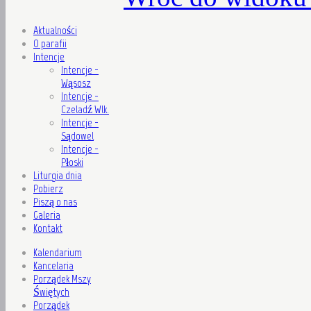
Aktualności
O parafii
Intencje
Intencje -
Wąsosz
Intencje -
Czeladź Wlk.
Intencje -
Sądowel
Intencje -
Płoski
Liturgia dnia
Pobierz
Piszą o nas
Galeria
Kontakt
Kalendarium
Kancelaria
Porządek Mszy
Świętych
Porządek