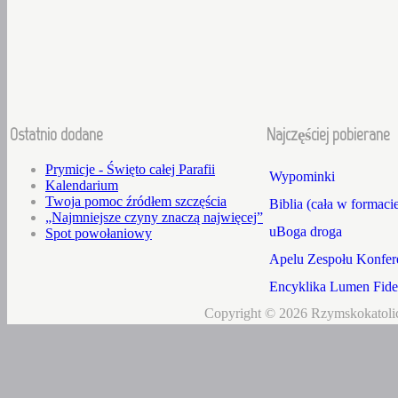
Ostatnio dodane
Najczęściej pobierane
Prymicje - Święto całej Parafii
Wypominki
Kalendarium
Twoja pomoc źródłem szczęścia
Biblia (cała w formaci
„Najmniejsze czyny znaczą najwięcej”
uBoga droga
Spot powołaniowy
Apelu Zespołu Konfere
Encyklika Lumen Fidei
Copyright © 2026 Rzymskokatolic