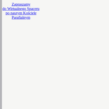
Zapraszamy
do Wirtualnego Spaceru
po naszym Kościele
Parafialnym