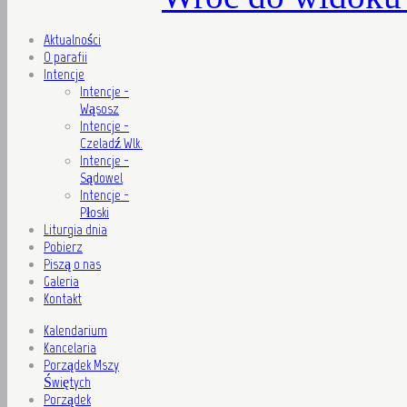
Aktualności
O parafii
Intencje
Intencje -
Wąsosz
Intencje -
Czeladź Wlk.
Intencje -
Sądowel
Intencje -
Płoski
Liturgia dnia
Pobierz
Piszą o nas
Galeria
Kontakt
Kalendarium
Kancelaria
Porządek Mszy
Świętych
Porządek