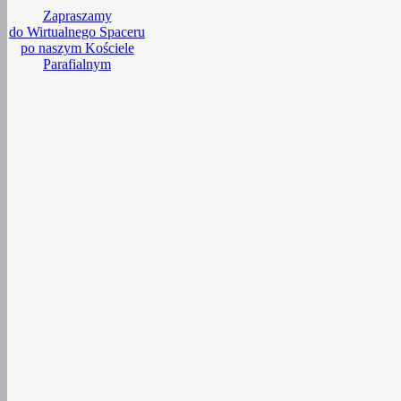
Zapraszamy
do Wirtualnego Spaceru
po naszym Kościele
Parafialnym