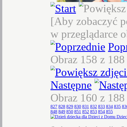
[Aby zobaczyć p
w przeglądarce o
Pop
Obraz 158 z 18
Następne
Obraz 160 z 18
827
828
829
830
831
832
833
834
835
83
848
849
850
851
852
853
854
855