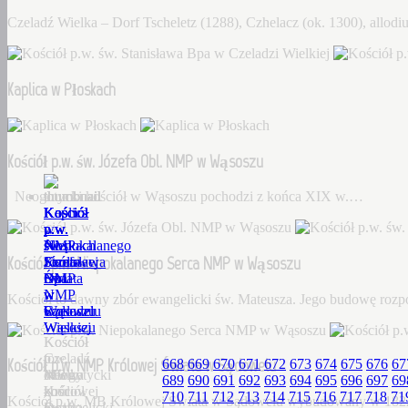
Czeladź Wielka – Dorf Tscheletz (1288), Czhelacz (ok. 1300), allo
Kaplica w Płoskach
Kościół p.w. św. Józefa Obl. NMP w Wąsoszu
Neogotycki kościół w Wąsoszu pochodzi z końca XIX w.…
Kościół
Kaplica
Kościół
Kościół
Kościół
p.w.
w
p.w.
p.w.
p.w.
św.
Płoskach
św.
Niepokalanego
NMP
Kościół p.w. Niepokalanego Serca NMP w Wąsoszu
Stanisława
Józefa
Serca
Królowej
Bpa
Obl.
NMP
Świata
w
NMP
w
w
Kościół to dawny zbór ewangelicki św. Mateusza. Jego budowę roz
Czeladzi
w
Wąsoszu
Sądowelu
Wielkiej
Wąsoszu
Kościół
Kościół
Czeladź
to
p.w.
Kościół p.w. NMP Królowej Świata w Sądowelu
668
669
670
671
672
673
674
675
676
67
Wielka
Neogotycki
dawny
MB
689
690
691
692
693
694
695
696
697
69
–
kościół
zbór
Królowej
710
711
712
713
714
715
716
717
718
71
Kościół p.w. MB Królowej Świata w Sądowelu wybudowany w 18
Dorf
w
ewangelicki
Świata