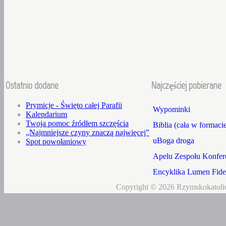
Ostatnio dodane
Najczęściej pobierane
Prymicje - Święto całej Parafii
Wypominki
Kalendarium
Twoja pomoc źródłem szczęścia
Biblia (cała w formaci
„Najmniejsze czyny znaczą najwięcej”
uBoga droga
Spot powołaniowy
Apelu Zespołu Konfere
Encyklika Lumen Fidei
Copyright © 2026 Rzymskokatolic