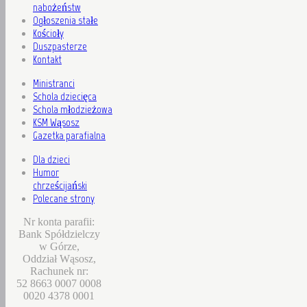
nabożeństw
Ogłoszenia stałe
Kościoły
Duszpasterze
Kontakt
Ministranci
Schola dziecięca
Schola młodzieżowa
KSM Wąsosz
Gazetka parafialna
Dla dzieci
Humor
chrześcijański
Polecane strony
Nr konta parafii:
Bank Spółdzielczy
w Górze,
Oddział Wąsosz,
Rachunek nr:
52 8663 0007 0008
0020 4378 0001