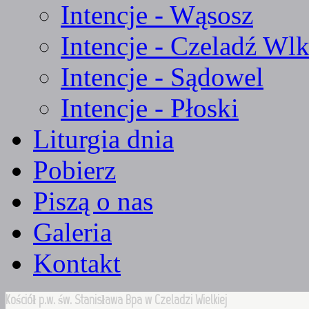
Intencje - Wąsosz
Intencje - Czeladź Wlk
Intencje - Sądowel
Intencje - Płoski
Liturgia dnia
Pobierz
Piszą o nas
Galeria
Kontakt
Kościół p.w. św. Stanisława Bpa w Czeladzi Wielkiej