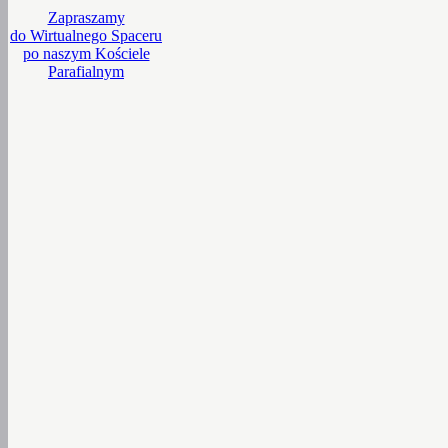
Zapraszamy
do Wirtualnego Spaceru
po naszym Kościele
Parafialnym