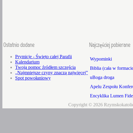
Ostatnio dodane
Najczęściej pobierane
Prymicje - Święto całej Parafii
Wypominki
Kalendarium
Twoja pomoc źródłem szczęścia
Biblia (cała w formaci
„Najmniejsze czyny znaczą najwięcej”
uBoga droga
Spot powołaniowy
Apelu Zespołu Konfere
Encyklika Lumen Fidei
Copyright © 2026 Rzymskokatolic