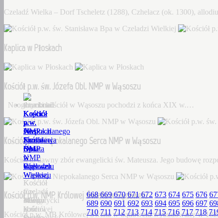
Czeladź Wielka – Dorf Tscheletz (1288), Czhelacz (ok. 1300), allo
Kaplica w Płoskach
Kościół p.w. św. Józefa Obl. NMP w Wąsoszu
Neogotycki kościół w Wąsoszu pochodzi z końca XIX w.…
Kościół
Kaplica
Kościół
Kościół
Kościół
p.w.
w
p.w.
p.w.
p.w.
św.
Płoskach
św.
Niepokalanego
NMP
Kościół p.w. Niepokalanego Serca NMP w Wąsoszu
Stanisława
Józefa
Serca
Królowej
Bpa
Obl.
NMP
Świata
w
NMP
w
w
Kościół to dawny zbór ewangelicki św. Mateusza. Jego budowę roz
Czeladzi
w
Wąsoszu
Sądowelu
Wielkiej
Wąsoszu
Kościół
Kościół
Czeladź
to
p.w.
Kościół p.w. NMP Królowej Świata w Sądowelu
668
669
670
671
672
673
674
675
676
67
Wielka
Neogotycki
dawny
MB
689
690
691
692
693
694
695
696
697
69
–
kościół
zbór
Królowej
710
711
712
713
714
715
716
717
718
71
Kościół p.w. MB Królowej Świata w Sądowelu wybudowany w 18
Dorf
w
ewangelicki
Świata