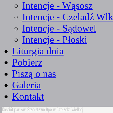
Intencje - Wąsosz
Intencje - Czeladź Wlk
Intencje - Sądowel
Intencje - Płoski
Liturgia dnia
Pobierz
Piszą o nas
Galeria
Kontakt
Kościół p.w. św. Stanisława Bpa w Czeladzi Wielkiej