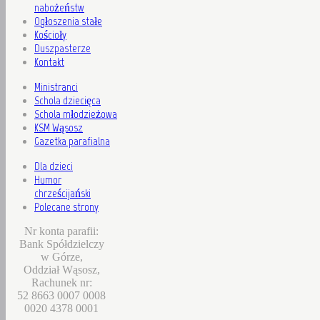
nabożeństw
Ogłoszenia stałe
Kościoły
Duszpasterze
Kontakt
Ministranci
Schola dziecięca
Schola młodzieżowa
KSM Wąsosz
Gazetka parafialna
Dla dzieci
Humor
chrześcijański
Polecane strony
Nr konta parafii:
Bank Spółdzielczy
w Górze,
Oddział Wąsosz,
Rachunek nr:
52 8663 0007 0008
0020 4378 0001