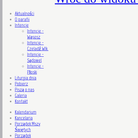
Aktualności
O parafii
Intencje
Intencje -
Wąsosz
Intencje -
Czeladź Wlk.
Intencje -
Sądowel
Intencje -
Płoski
Liturgia dnia
Pobierz
Piszą o nas
Galeria
Kontakt
Kalendarium
Kancelaria
Porządek Mszy
Świętych
Porządek