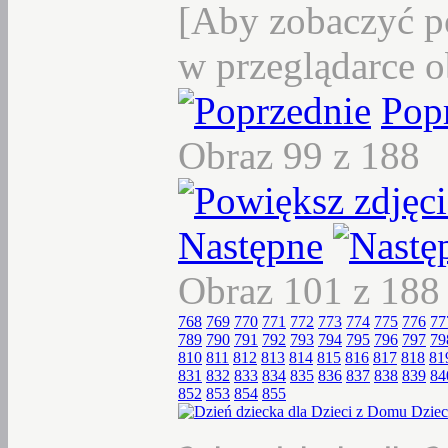
[Aby zobaczyć p
w przeglądarce o
Pop
Obraz 99 z 188
Następne
Obraz 101 z 18
768
769
770
771
772
773
774
775
776
77
789
790
791
792
793
794
795
796
797
79
810
811
812
813
814
815
816
817
818
81
831
832
833
834
835
836
837
838
839
84
852
853
854
855